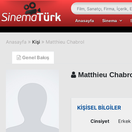
Anasayfa
Sinema
Anasayfa
Kişi
Matthieu Chabrol
Genel Bakış
Matthieu Chabr
KİŞİSEL BİLGİLER
Cinsiyet
Erkek