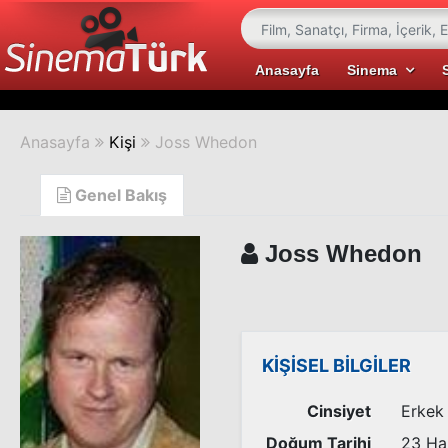
Anasayfa
Sinema
Anasayfa
Kişi
Joss Whedon
Genel Bakış
Joss Whedon
KİŞİSEL BİLGİLER
Cinsiyet
Erkek
Doğum Tarihi
23 Ha