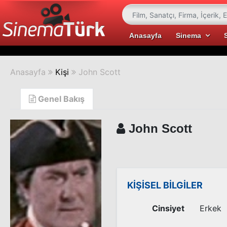
Anasayfa
Sinema
Anasayfa
Kişi
John Scott
Genel Bakış
John Scott
KİŞİSEL BİLGİLER
Cinsiyet
Erkek