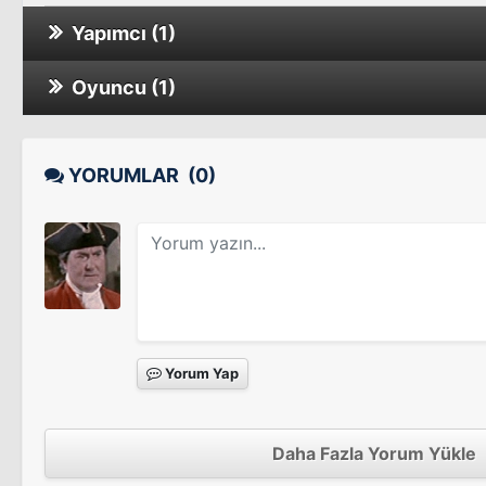
Yapımcı (1)
Oyuncu (1)
Harem
The Private Life of Sherlock Holmes
Sinema Filmi
YORUMLAR
(0)
Yorum Yap
Daha Fazla Yorum Yükle