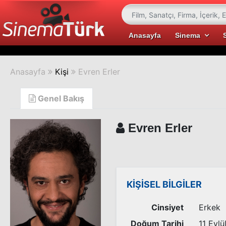
Anasayfa
Sinema
Anasayfa
Kişi
Evren Erler
Genel Bakış
Evren Erler
KİŞİSEL BİLGİLER
Cinsiyet
Erkek
Doğum Tarihi
11 Eylü