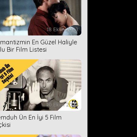
18 Ekim 2023
mantizmin En Güzel Haliyle
u Bir Film Listesi
10 Ekim 2023
mduh Ün En İyi 5 Film
çkisi