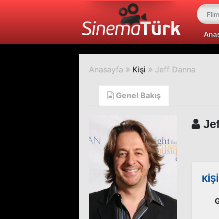
Ana
Anasayfa
Kişi
Jeff Danna
Genel Bakış
Jef
KİŞ
G