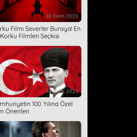
30 Ekim 2023
rku Filmi Severler Buraya! En
 Korku Filmleri Seçkisi
18 Ekim 2023
mhuriyetin 100. Yılına Özel
lm Önerileri