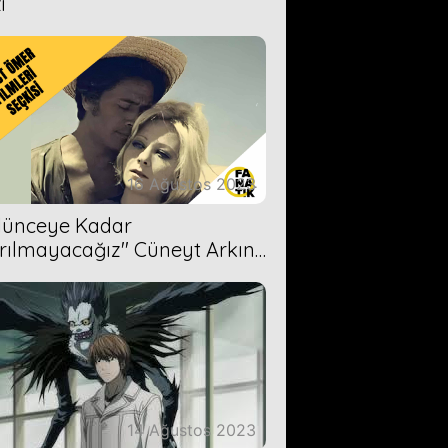
i
16 Ağustos 2023
Ölünceye Kadar
rılmayacağız'' Cüneyt Arkın-
ül Işıl
14 Ağustos 2023