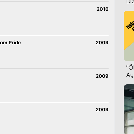
Diz
2010
som Pride
2009
''
Ay
2009
Bet
2009