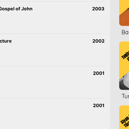
 Gospel of John
2003
Ba
icture
2002
2001
Tu
2001