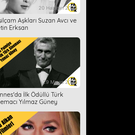
20 Haziran 2023
şilçam Aşkları Suzan Avcı ve
tin Erksan
29 Mayıs 2023
nnes'da İlk Ödüllü Türk
nemacı Yılmaz Güney