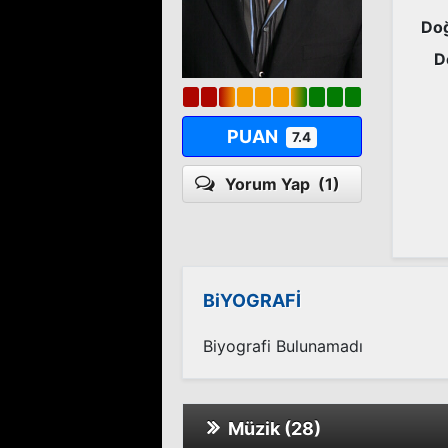
Doğ
D
PUAN
7.4
Yorum Yap
(1)
BiYOGRAFİ
Biyografi Bulunamadı
Müzik (28)