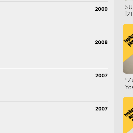
SÜ
2009
İZ
AL
ÖN
2008
2007
''
Ya
2007