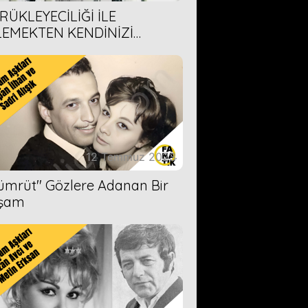
RÜKLEYECİLİĞİ İLE
LEMEKTEN KENDİNİZİ
AMAYACAĞINIZ 6 ANİME DİZİ
ERİMİZ
12 Temmuz 2023
Zümrüt'' Gözlere Adanan Bir
şam