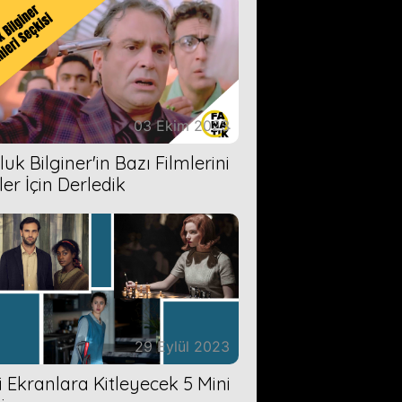
03 Ekim 2023
uk Bilginer'in Bazı Filmlerini
ler İçin Derledik
29 Eylül 2023
zi Ekranlara Kitleyecek 5 Mini