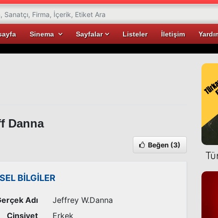
sayfa
Sinema
Sayfalar
Listeler
İletişim
Yardı
f Danna
Beğen
(3)
Tü
İSEL BİLGİLER
erçek Adı
Jeffrey W.Danna
Cinsiyet
Erkek