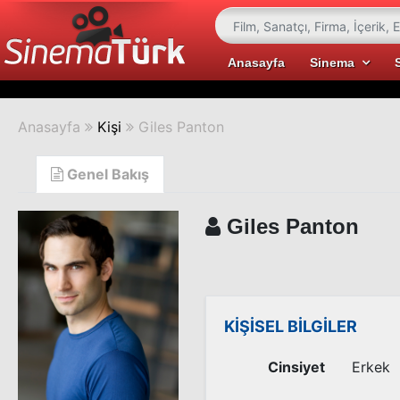
Anasayfa
Sinema
Anasayfa
Kişi
Giles Panton
Genel Bakış
Giles Panton
KİŞİSEL BİLGİLER
Cinsiyet
Erkek