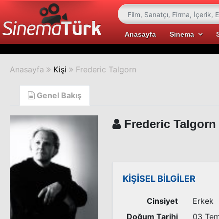
Anasayfa
Sinema
Anasayfa
Kişi
Frederic Talgorn
Genel Bakış
Frederic Talgorn
KİŞİSEL BİLGİLER
Cinsiyet
Erkek
Doğum Tarihi
03 Te