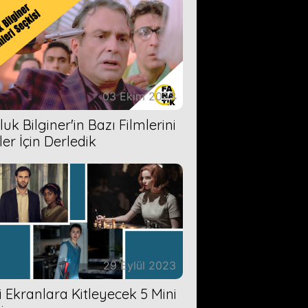
03 Ekim 2023
uk Bilginer'in Bazı Filmlerini
ler İçin Derledik
29 Eylül 2023
zi Ekranlara Kitleyecek 5 Mini