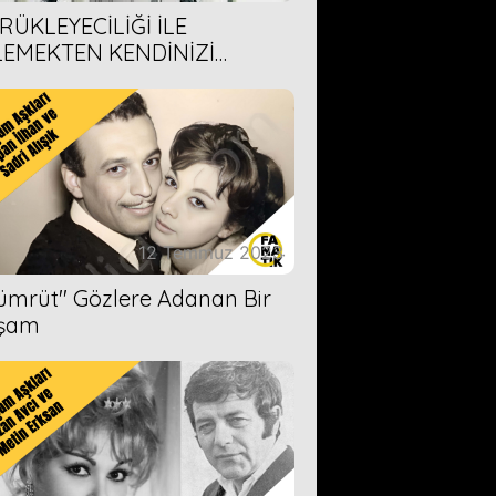
RÜKLEYECİLİĞİ İLE
LEMEKTEN KENDİNİZİ
AMAYACAĞINIZ 6 ANİME DİZİ
ERİMİZ
12 Temmuz 2023
Zümrüt'' Gözlere Adanan Bir
şam