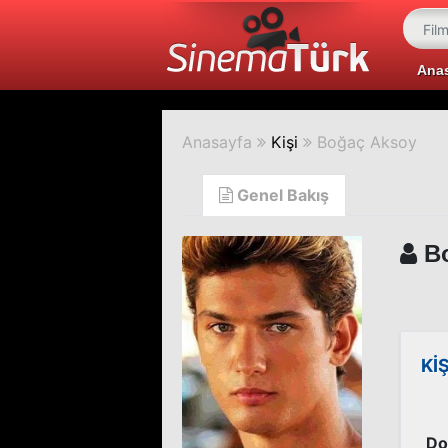
Ana
Anasayfa
Kişi
Boğaç Aksoy
Genel Bakış
Bo
Kİ
Do