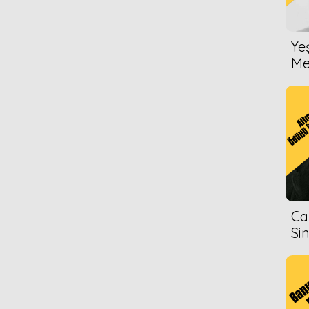
Ye
Me
Ca
Si