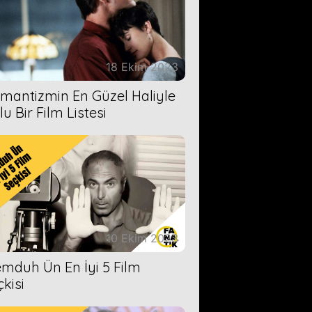
18 Ekim 2023
mantizmin En Güzel Haliyle
u Bir Film Listesi
10 Ekim 2023
mduh Ün En İyi 5 Film
çkisi