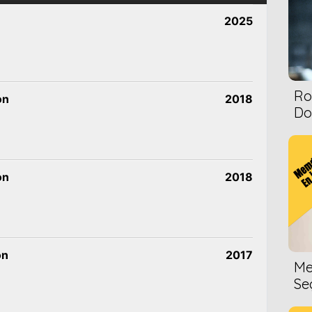
2025
Ro
on
2018
Dol
on
2018
on
2017
Me
Se