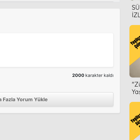
SÜ
İZ
AL
ÖN
2000
karakter kaldı
''
Ya
 Fazla Yorum Yükle