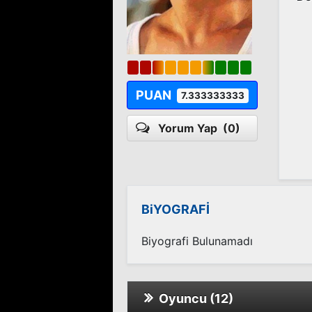
PUAN
7.333333333
Yorum Yap
(0)
BiYOGRAFİ
Biyografi Bulunamadı
Oyuncu (12)