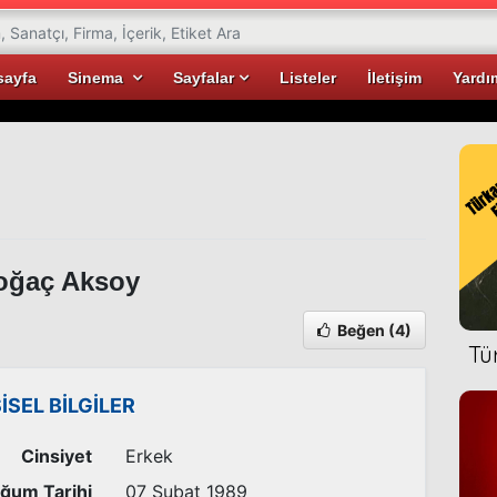
sayfa
Sinema
Sayfalar
Listeler
İletişim
Yardı
ğaç Aksoy
Beğen
(4)
Tü
ŞİSEL BİLGİLER
Cinsiyet
Erkek
ğum Tarihi
07 Şubat 1989