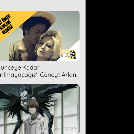
i
16 Ağustos 2023
Ölünceye Kadar
rılmayacağız'' Cüneyt Arkın-
ül Işıl
14 Ağustos 2023