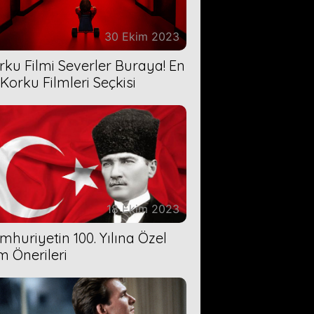
30 Ekim 2023
rku Filmi Severler Buraya! En
 Korku Filmleri Seçkisi
18 Ekim 2023
mhuriyetin 100. Yılına Özel
lm Önerileri