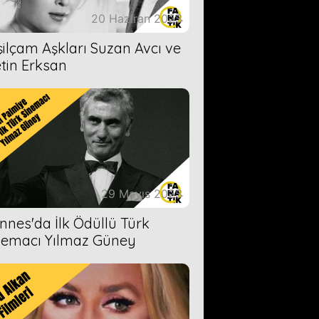
20 Haziran 2023
şilçam Aşkları Suzan Avcı ve
tin Erksan
29 Mayıs 2023
nnes'da İlk Ödüllü Türk
nemacı Yılmaz Güney