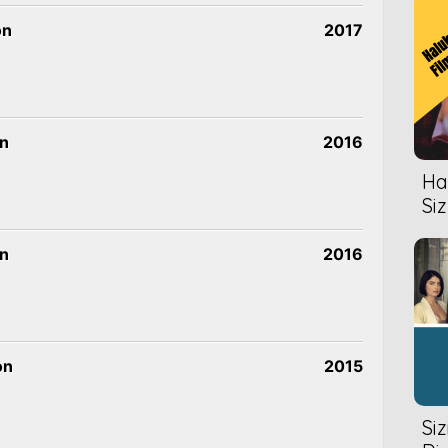
on
2017
on
2016
Hal
Siz
on
2016
on
2015
Si