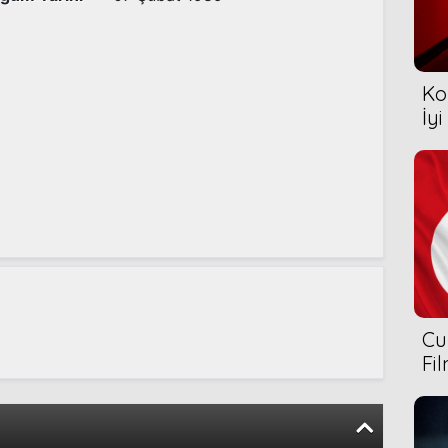
Ko
İyi
Cu
Fi