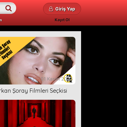
Giriş Yap
Kayıt Ol
m
01 Kasım 2023
rkan Şoray Filmleri Seçkisi