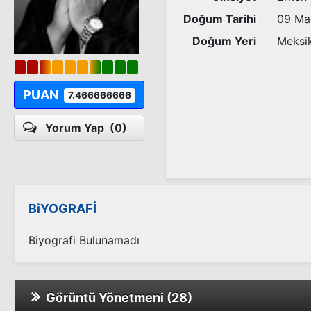
Doğum Tarihi
09 Ma
Doğum Yeri
Meksi
PUAN
7.466666666
Yorum Yap
(0)
BiYOGRAFİ
Biyografi Bulunamadı
Görüntü Yönetmeni (28)