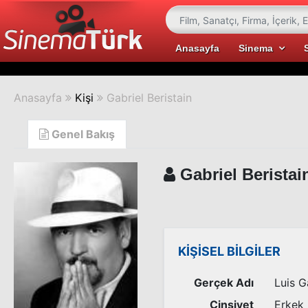
Anasayfa
Sinema
Anasayfa
Kişi
Gabriel Beristain
Genel Bakış
Gabriel Beristai
KİŞİSEL BİLGİLER
Gerçek Adı
Luis G
Cinsiyet
Erkek