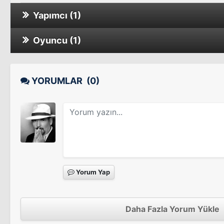
Yapımcı (1)
Oyuncu (1)
Sergio and Sergei
Sinema Filmi
Cinematographer Style
Sinema Filmi
YORUMLAR
(0)
Yorum Yap
Daha Fazla Yorum Yükle