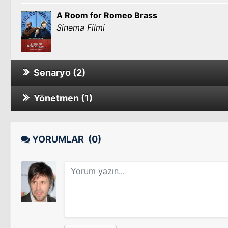
A Room for Romeo Brass
Sinema Filmi
Senaryo (2)
Yönetmen (1)
Tyrannosaur
Tyrannosaur
YORUMLAR
(0)
Dead Man's Shoes