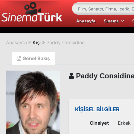
Anasayfa
Sinema
Anasayfa
Kişi
Paddy Considine
Genel Bakış
Paddy Considin
KİŞİSEL BİLGİLER
Cinsiyet
Erkek