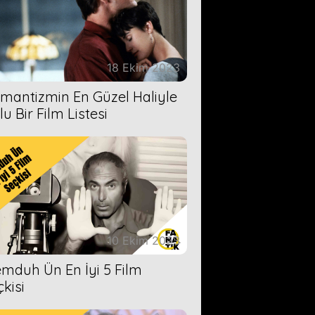
18 Ekim 2023
mantizmin En Güzel Haliyle
u Bir Film Listesi
10 Ekim 2023
mduh Ün En İyi 5 Film
çkisi