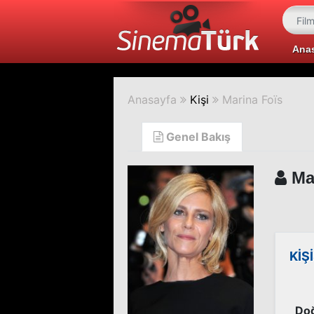
Ana
Anasayfa
Kişi
Marina Foïs
Genel Bakış
Mar
KİŞ
Doğ