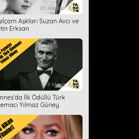
20 Haziran 2023
şilçam Aşkları Suzan Avcı ve
tin Erksan
29 Mayıs 2023
nnes'da İlk Ödüllü Türk
nemacı Yılmaz Güney