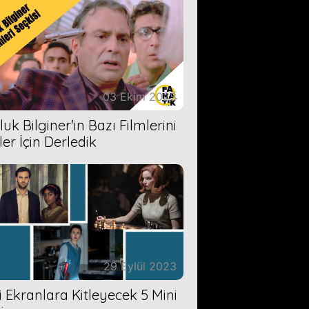
03 Ekim 2023
uk Bilginer'in Bazı Filmlerini
ler İçin Derledik
29 Eylül 2023
zi Ekranlara Kitleyecek 5 Mini