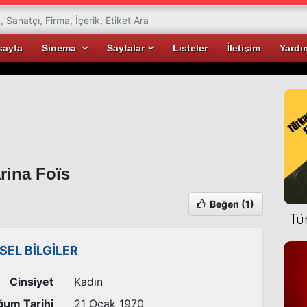
sayfa
Sinema
Sayfalar
Listeler
İletişim
Yardı
ina Foïs
Beğen
(1)
Tü
İSEL BİLGİLER
Cinsiyet
Kadın
um Tarihi
21 Ocak 1970