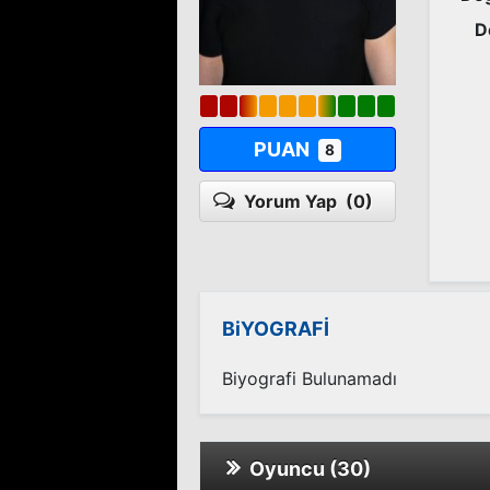
D
PUAN
8
Yorum Yap
(0)
BiYOGRAFİ
Biyografi Bulunamadı
Oyuncu (30)