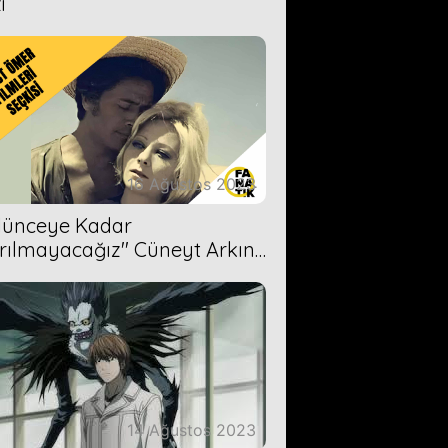
i
16 Ağustos 2023
Ölünceye Kadar
rılmayacağız'' Cüneyt Arkın-
ül Işıl
14 Ağustos 2023