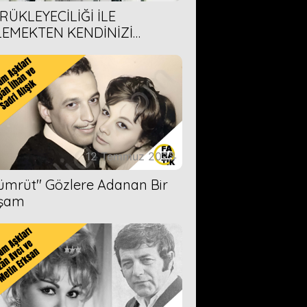
RÜKLEYECİLİĞİ İLE
LEMEKTEN KENDİNİZİ
AMAYACAĞINIZ 6 ANİME DİZİ
ERİMİZ
12 Temmuz 2023
Zümrüt'' Gözlere Adanan Bir
şam