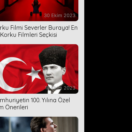
30 Ekim 2023
rku Filmi Severler Buraya! En
 Korku Filmleri Seçkisi
18 Ekim 2023
mhuriyetin 100. Yılına Özel
lm Önerileri