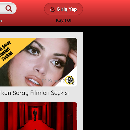
Giriş Yap
Kayıt Ol
m
01 Kasım 2023
rkan Şoray Filmleri Seçkisi