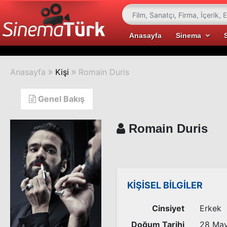
Anasayfa
Sinema
Anasayfa
Kişi
Romain Duris
Genel Bakış
Romain Duris
KİŞİSEL BİLGİLER
Cinsiyet
Erkek
Doğum Tarihi
28 May