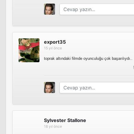
Hayat
Sinema Filmi
export35
15 yıl önce
Belalı Tanık
toprak altındaki filmde oyunculuğu çok başarılıydı..
Sinema Filmi
Suç/lu
Sinema Filmi
Deadpool
Sylvester Stallone
18 yıl önce