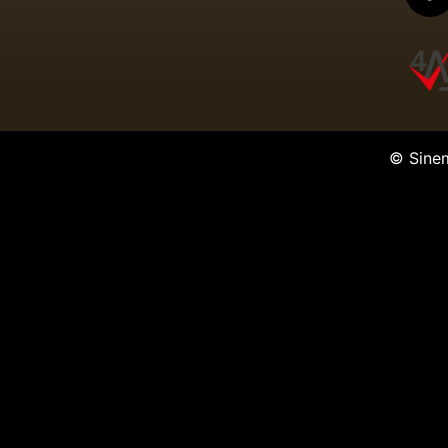
Chaos Theory
Sinema Filmi
© Sine
Tehlikeli Aslar
Sinema Filmi
Çılgın Garsonlar
Sinema Filmi
Just Friends
Sinema Filmi