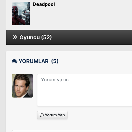
Deadpool
Oyuncu (52)
Deadpool & Wolverine
YORUMLAR
(5)
Hayali Arkadaşlar / IF
Yorum Yap
Free Guy