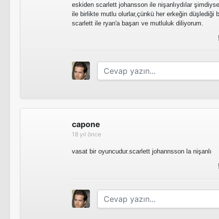
eskiden scarlett johansson ile nişanlıydılar şimdiys
ile birlikte mutlu olurlar,çünkü her erkeğin düşlediği
scarlett ile ryan'a başarı ve mutluluk diliyorum.
Mississippi Grind
Sinema Filmi
Altınlı Kadın
Sinema Filmi
capone
18 yıl önce
Self/less
Sinema Filmi
vasat bir oyuncudur.scarlett johannsson la nişanlı
The Voices