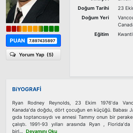
Doğum Tarihi
23 Ek
Doğum Yeri
Vancou
Canad
Eğitim
Kwantl
PUAN
7.897435897
Yorum Yap
(5)
BiYOGRAFİ
Ryan Rodney Reynolds, 23 Ekim 1976'da Vancou
Kanada'da doğdu, dört çocuğun en küçüğü. Babası J
gıda toptancısıydı ve annesi Tammy onun bir perake
çalıştı. 1991-93 yılları arasında Ryan , Florida'd
birl...
Devamını Oku