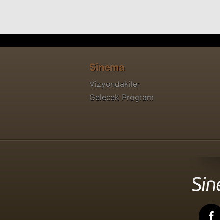
Bahçemdeki Ateş Böcekleri
Sinema Filmi
Sinema
Vizyondakiler
Kesinlikle, Belki
Gelecek Program
Sinema Filmi
Up Close With Carrie Keagan
Tv Dizisi
3x3
Sinema Filmi