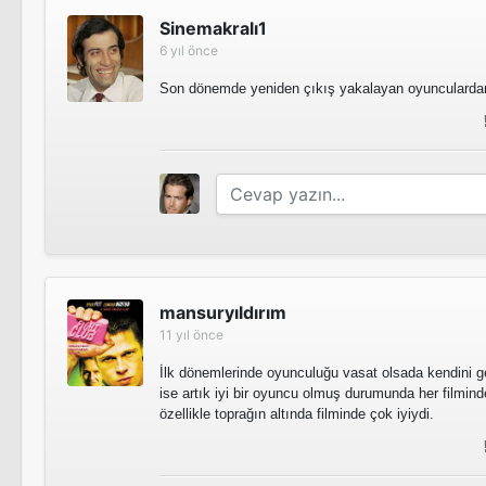
Sinemakralı1
6 yıl önce
The Hitman's Wife's Bodyguard
Son dönemde yeniden çıkış yakalayan oyunculardan 
Sinema Filmi
Pokémon Dedektif Pikachu
Sinema Filmi
6 Underground
mansuryıldırım
11 yıl önce
Sinema Filmi
İlk dönemlerinde oyunculuğu vasat olsada kendini g
ise artık iyi bir oyuncu olmuş durumunda her filmin
özellikle toprağın altında filminde çok iyiydi.
Deadpool 2
Sinema Filmi