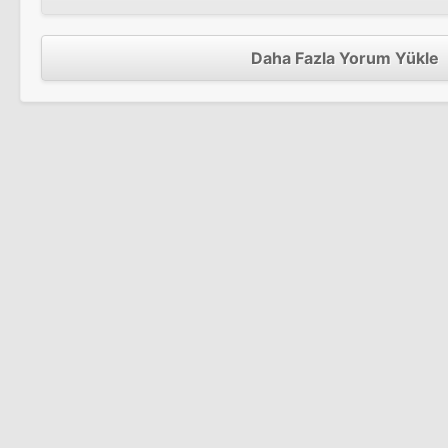
Daha Fazla Yorum Yükle
The Voices
Kayıp Çocuk
Sinema Filmi
The Voices
Turbo
Sinema Filmi