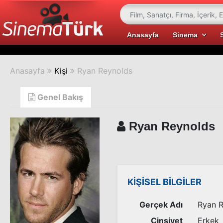
Anasayfa
Sinema
Anasayfa
Kişi
Ryan Reynolds
Genel Bakış
Ryan Reynolds
KİŞİSEL BİLGİLER
Gerçek Adı
Ryan 
Cinsiyet
Erkek