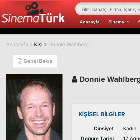
Anasayfa
Sinema
Anasayfa
Kişi
Donnie Wahlberg
Genel Bakış
Donnie Wahlber
KİŞİSEL BİLGİLER
Cinsiyet
Kadın
Doğum Tarihi
17 Ağu