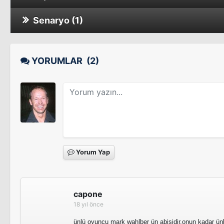
Senaryo (1)
Boston's Finest
What Doesn't Kill You
YORUMLAR
(2)
Yorum Yap
capone
18 yıl önce
ünlü oyuncu mark wahlber ün abisidir.onun kadar ünl