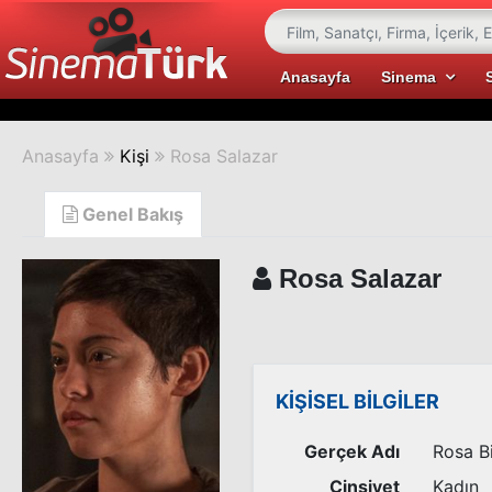
Anasayfa
Sinema
Anasayfa
Kişi
Rosa Salazar
Genel Bakış
Rosa Salazar
KİŞİSEL BİLGİLER
Gerçek Adı
Rosa B
Cinsiyet
Kadın