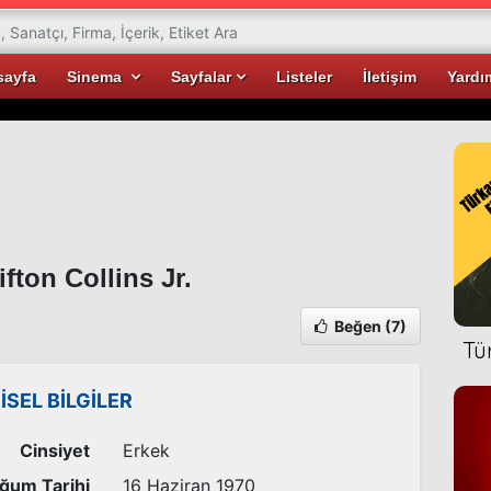
sayfa
Sinema
Sayfalar
Listeler
İletişim
Yardı
ifton Collins Jr.
Beğen
(7)
Tü
İSEL BİLGİLER
Cinsiyet
Erkek
ğum Tarihi
16 Haziran 1970