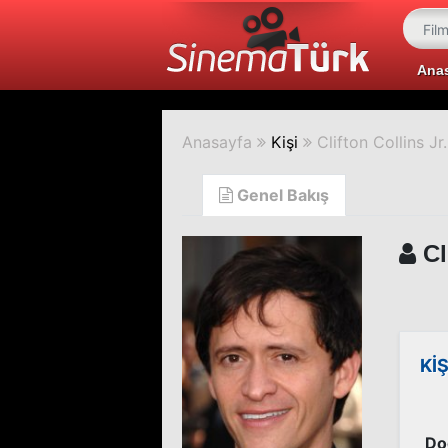
Ana
Anasayfa
Kişi
Clifton Collins Jr.
Genel Bakış
Cl
KİŞ
Do