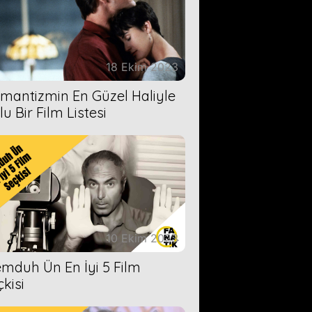
18 Ekim 2023
mantizmin En Güzel Haliyle
u Bir Film Listesi
10 Ekim 2023
mduh Ün En İyi 5 Film
çkisi