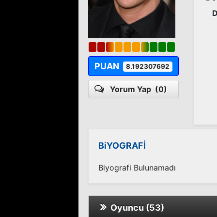
D
PUAN
8.192307692
Yorum Yap
(0)
BiYOGRAFİ
Biyografi Bulunamadı
Oyuncu (53)