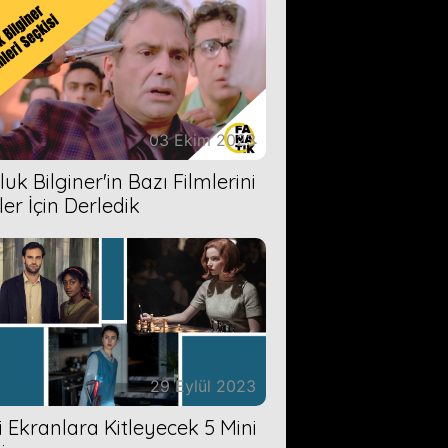
03 Ekim 2023
uk Bilginer'in Bazı Filmlerini
ler İçin Derledik
29 Eylül 2023
zi Ekranlara Kitleyecek 5 Mini