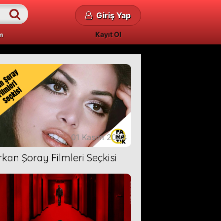
Giriş Yap
Kayıt Ol
m
01 Kasım 2023
rkan Şoray Filmleri Seçkisi