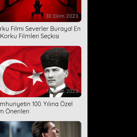
30 Ekim 2023
rku Filmi Severler Buraya! En
 Korku Filmleri Seçkisi
18 Ekim 2023
mhuriyetin 100. Yılına Özel
lm Önerileri