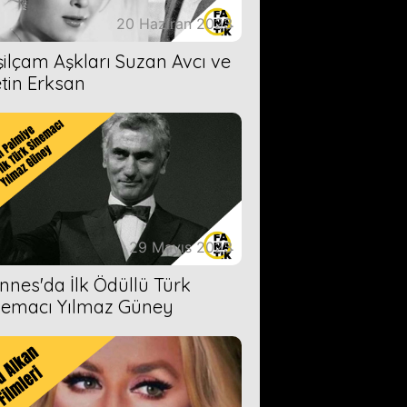
20 Haziran 2023
şilçam Aşkları Suzan Avcı ve
tin Erksan
29 Mayıs 2023
nnes'da İlk Ödüllü Türk
nemacı Yılmaz Güney