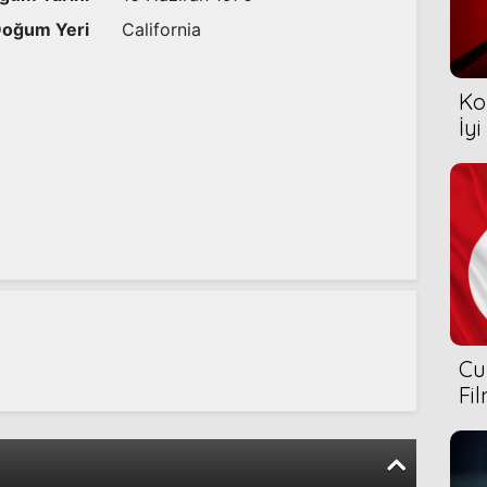
oğum Yeri
California
Ko
İyi
Cu
Fi