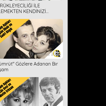
RÜKLEYECİLİĞİ İLE
LEMEKTEN KENDİNİZİ
AMAYACAĞINIZ 6 ANİME DİZİ
ERİMİZ
12 Temmuz 2023
Zümrüt'' Gözlere Adanan Bir
şam