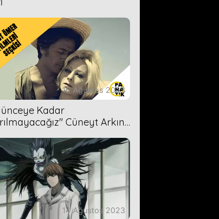
i
16 Ağustos 2023
Ölünceye Kadar
rılmayacağız'' Cüneyt Arkın-
ül Işıl
14 Ağustos 2023