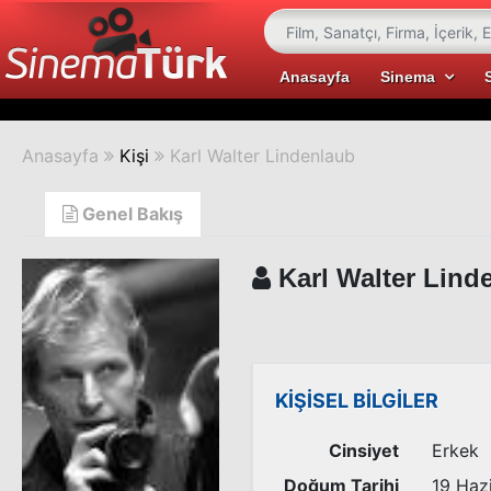
Anasayfa
Sinema
Anasayfa
Kişi
Karl Walter Lindenlaub
Genel Bakış
Karl Walter Lind
KİŞİSEL BİLGİLER
Cinsiyet
Erkek
Doğum Tarihi
19 Haz