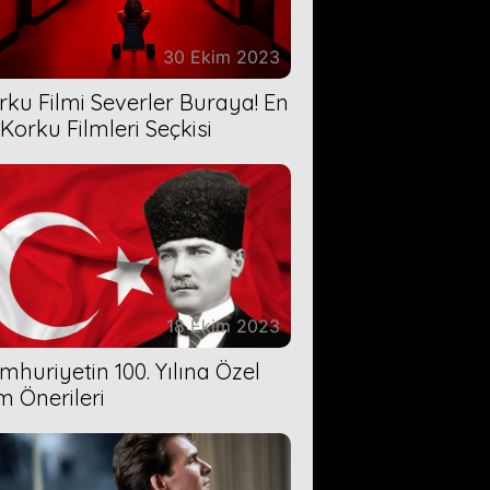
30 Ekim 2023
rku Filmi Severler Buraya! En
 Korku Filmleri Seçkisi
18 Ekim 2023
mhuriyetin 100. Yılına Özel
lm Önerileri