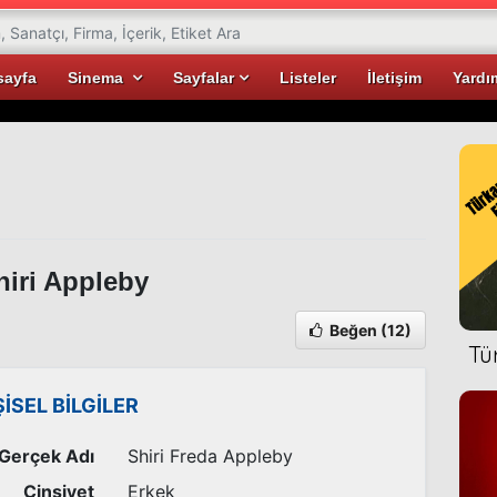
sayfa
Sinema
Sayfalar
Listeler
İletişim
Yardı
iri Appleby
Beğen
(12)
Tü
ŞİSEL BİLGİLER
Gerçek Adı
Shiri Freda Appleby
Cinsiyet
Erkek