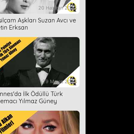
20 Haziran 2023
şilçam Aşkları Suzan Avcı ve
tin Erksan
29 Mayıs 2023
nnes'da İlk Ödüllü Türk
nemacı Yılmaz Güney