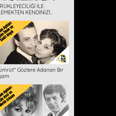
RÜKLEYECİLİĞİ İLE
LEMEKTEN KENDİNİZİ
AMAYACAĞINIZ 6 ANİME DİZİ
ERİMİZ
12 Temmuz 2023
Zümrüt'' Gözlere Adanan Bir
şam