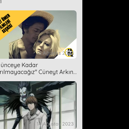
i
16 Ağustos 2023
Ölünceye Kadar
rılmayacağız'' Cüneyt Arkın-
ül Işıl
14 Ağustos 2023