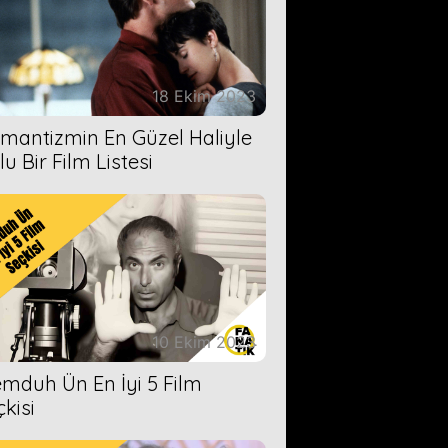
18 Ekim 2023
mantizmin En Güzel Haliyle
u Bir Film Listesi
10 Ekim 2023
mduh Ün En İyi 5 Film
çkisi