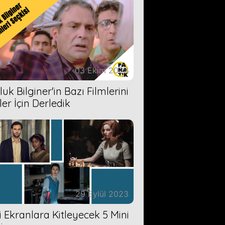
03 Ekim 2023
uk Bilginer'in Bazı Filmlerini
ler İçin Derledik
29 Eylül 2023
zi Ekranlara Kitleyecek 5 Mini