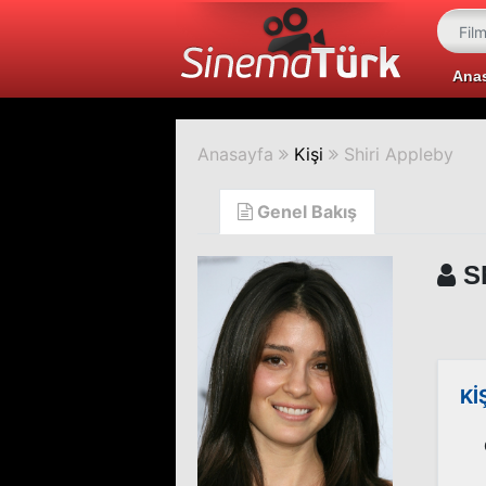
Ana
Anasayfa
Kişi
Shiri Appleby
Genel Bakış
Sh
Kİ