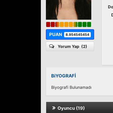
Do
PUAN
8.954545454
Yorum Yap
(2)
BiYOGRAFİ
Biyografi Bulunamadı
Oyuncu (19)