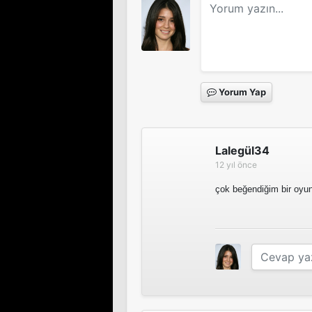
Yorum Yap
Lalegül34
12 yıl önce
çok beğendiğim bir oyunc