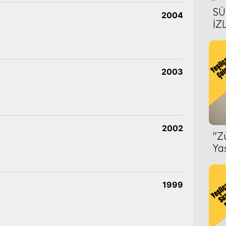
SÜ
2004
İZ
AL
ÖN
2003
2002
''
Ya
1999