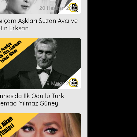
20 Haziran 2023
şilçam Aşkları Suzan Avcı ve
tin Erksan
29 Mayıs 2023
nnes'da İlk Ödüllü Türk
nemacı Yılmaz Güney