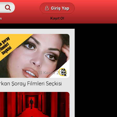
Giriş Yap
Kayıt Ol
m
01 Kasım 2023
rkan Şoray Filmleri Seçkisi