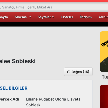
sayfa
Sinema
Sayfalar
Listeler
İletişim
Yardı
lee Sobieski
Beğen
(15)
Tü
İSEL BİLGİLER
erçek Adı
Liliane Rudabet Gloria Elsveta
Sobieski