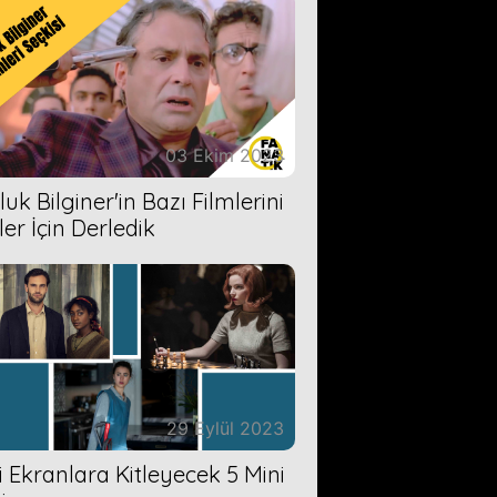
03 Ekim 2023
uk Bilginer'in Bazı Filmlerini
ler İçin Derledik
29 Eylül 2023
zi Ekranlara Kitleyecek 5 Mini