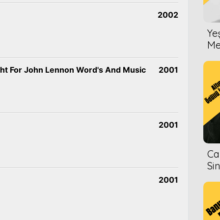
2002
Ye
Me
ht For John Lennon Word's And Music
2001
2001
Ca
Si
2001