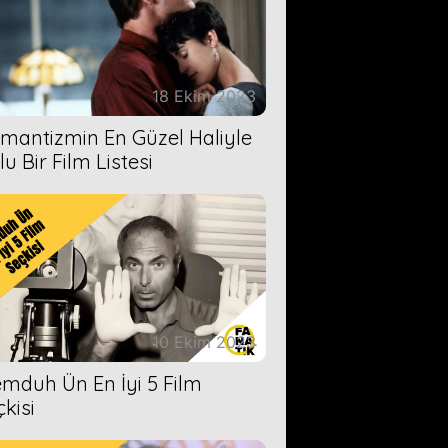
18 Ekim 2023
mantizmin En Güzel Haliyle
u Bir Film Listesi
10 Ekim 2023
mduh Ün En İyi 5 Film
çkisi