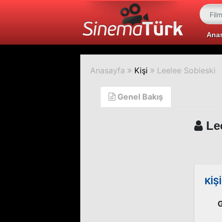
Ana
Anasayfa
Kişi
Leelee Sobieski
Genel Bakış
Lee
KİŞ
G