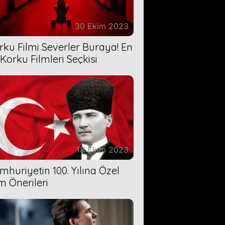
30 Ekim 2023
rku Filmi Severler Buraya! En
 Korku Filmleri Seçkisi
18 Ekim 2023
mhuriyetin 100. Yılına Özel
lm Önerileri