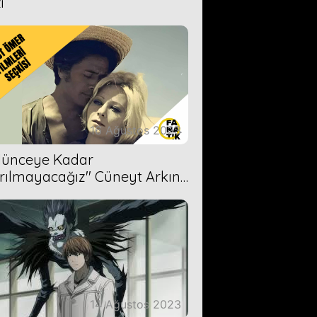
i
16 Ağustos 2023
Ölünceye Kadar
rılmayacağız'' Cüneyt Arkın-
ül Işıl
14 Ağustos 2023