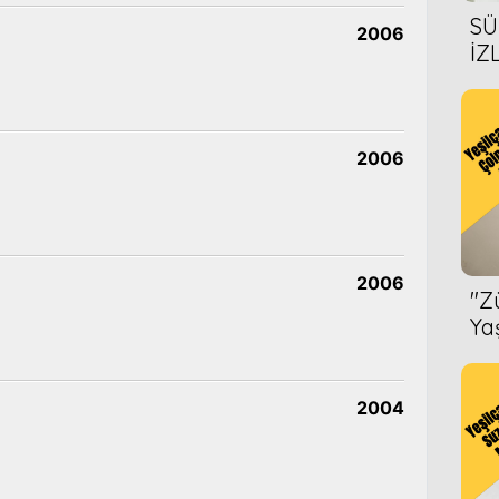
SÜ
2006
İZ
AL
ÖN
2006
2006
''
Ya
2004