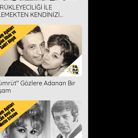
RÜKLEYECİLİĞİ İLE
LEMEKTEN KENDİNİZİ
AMAYACAĞINIZ 6 ANİME DİZİ
ERİMİZ
12 Temmuz 2023
Zümrüt'' Gözlere Adanan Bir
şam