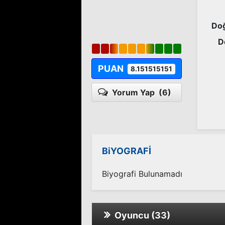
Doğ
D
PUAN
8.151515151
Yorum Yap
(6)
BiYOGRAFİ
Biyografi Bulunamadı
Oyuncu (33)