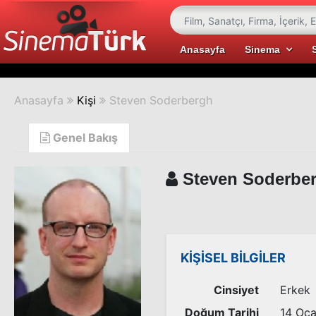
Anasayfa
Sinema
Anasayfa
Kişi
Steven Soderbergh
Genel Bakış
Steven Soderbe
KİŞİSEL BİLGİLER
Cinsiyet
Erkek
Doğum Tarihi
14 Oc