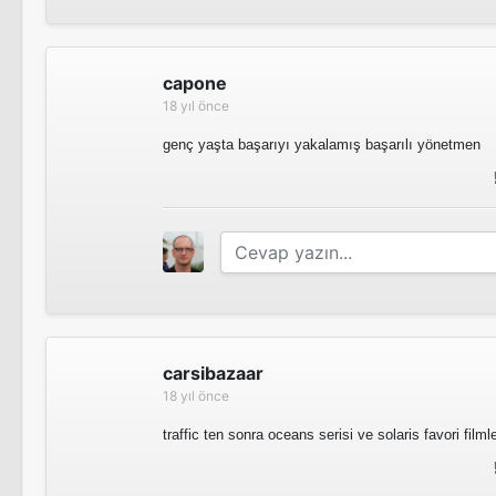
Unscripted
Tv Dizisi
capone
Behind the Candelabra
18 yıl önce
Insomnia
genç yaşta başarıyı yakalamış başarılı yönetmen
Sinema Filmi
Striptiz Kulübü
Salgın
carsibazaar
18 yıl önce
traffic ten sonra oceans serisi ve solaris favori filml
Çapraz Ateş