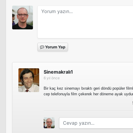
Gece Bekçisi
Ocean's 8
Sinema Filmi
Sinema Filmi
Savaş Gibi Hayat
Saplantı (2)
Sinema Filmi
Derinlerde
Striptiz Kulübü 2
Yorum Yap
Şanslı Logan
Zor Hayatlar
The Knick
Sinemakralı1
6 yıl önce
Bir kaç kez sinemayı bıraktı geri döndü popüler filml
The Knick
cep telefonuyla film çekerek her döneme ayak uydur
Seks Yalanları
His Way
Tv Filmi
Acı Reçete
Sinema Filmi