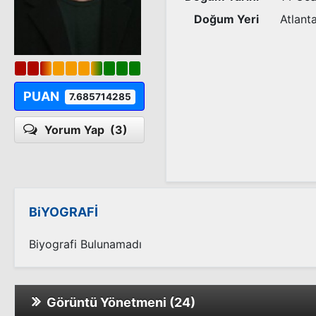
Doğum Yeri
Atlant
PUAN
7.685714285
Yorum Yap
(3)
BiYOGRAFİ
Biyografi Bulunamadı
Görüntü Yönetmeni (24)