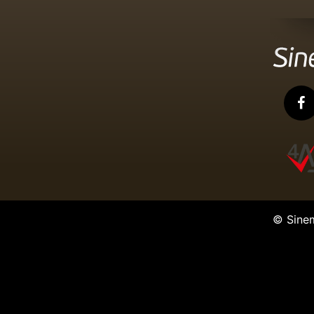
The Argentine
Gerilla
Ocean's 13
© Sine
İyi Alman