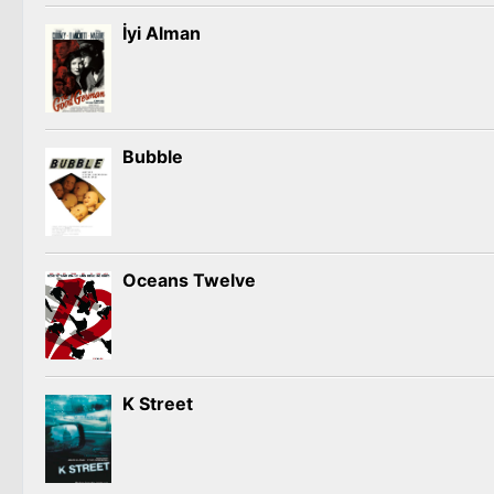
İyi Alman
Bubble
Oceans Twelve
K Street