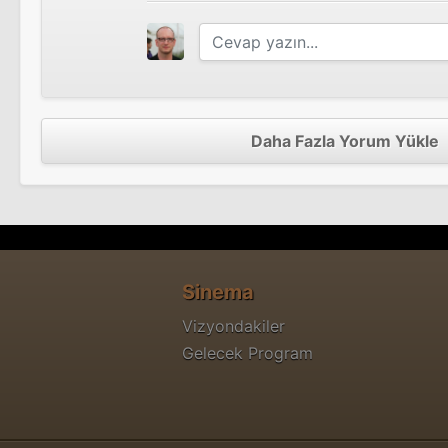
The Last Time I Saw Michael Gregg
Daha Fazla Yorum Yükle
And Everything Is Going Fine
Sinema Filmi
Sinema
Kiralık Sevgili
Vizyondakiler
Sinema Filmi
Gelecek Program
İspiyoncu