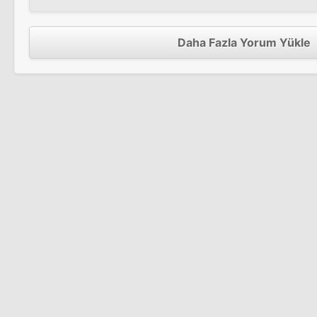
Daha Fazla Yorum Yükle
Blues Odyssey
Tv Filmi
The Man from Elysian Fields
Sinema Filmi
En İyi Düşmanım
Sinema Filmi
Bent
Sinema Filmi