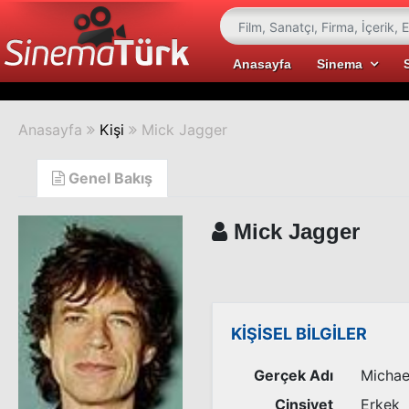
Anasayfa
Sinema
Anasayfa
Kişi
Mick Jagger
Genel Bakış
Mick Jagger
KİŞİSEL BİLGİLER
Gerçek Adı
Michae
Cinsiyet
Erkek