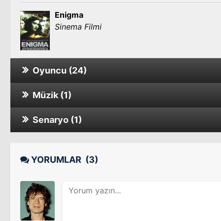
Enigma
Sinema Filmi
Oyuncu (24)
Müzik (1)
Muscle Shoals
Sinema Filmi
Senaryo (1)
Alfie
Sinema Filmi
Blame It On The Night
12-12-12
Sinema Filmi
YORUMLAR
(3)
Sinema Filmi
Yıldız Olmaya Ramak Kala
Sinema Filmi