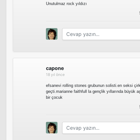
Unutulmaz rock yıldızı
L'amour fou
Sinema Filmi
Shine a Light
capone
18 yıl önce
efsanevi rolling stones grubunun solisti.en seksi çi
geçti.marianne faithfull la gençlik yıllarında büyük 
Joe Strummer: The Future Is Unwritten
bir çocuk
Sinema Filmi
Reflections Of Evil
Sinema Filmi