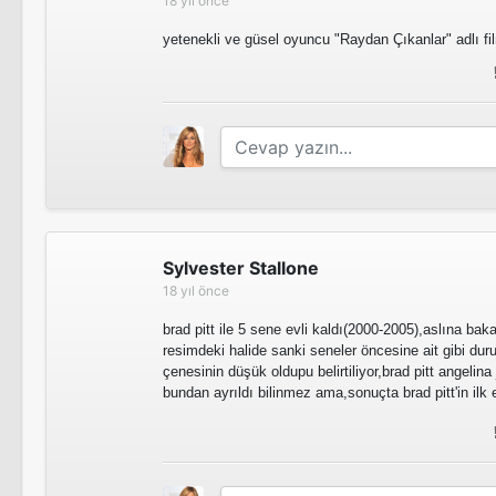
18 yıl önce
yetenekli ve güsel oyuncu "Raydan Çıkanlar" adlı f
Sylvester Stallone
18 yıl önce
brad pitt ile 5 sene evli kaldı(2000-2005),aslına ba
resimdeki halide sanki seneler öncesine ait gibi dur
çenesinin düşük oldupu belirtiliyor,brad pitt angelina 
bundan ayrıldı bilinmez ama,sonuçta brad pitt'in ilk eş