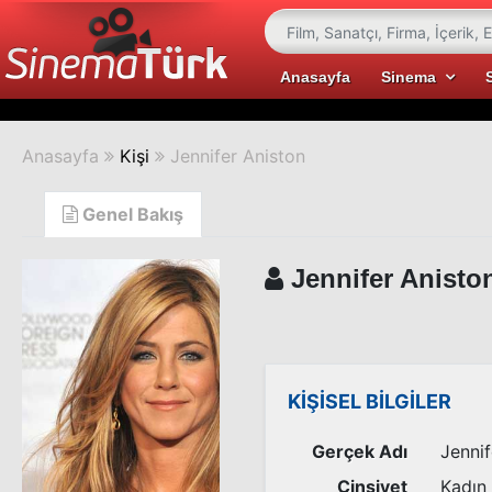
Anasayfa
Sinema
Anasayfa
Kişi
Jennifer Aniston
Genel Bakış
Jennifer Anisto
KİŞİSEL BİLGİLER
Gerçek Adı
Jennif
Cinsiyet
Kadın