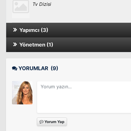
Tv Dizisi
Yapımcı (3)
Yönetmen (1)
Cake
Beş
YORUMLAR
(9)
Call Me Crazy: A Five Film
Tv Filmi
Beş
Yorum Yap