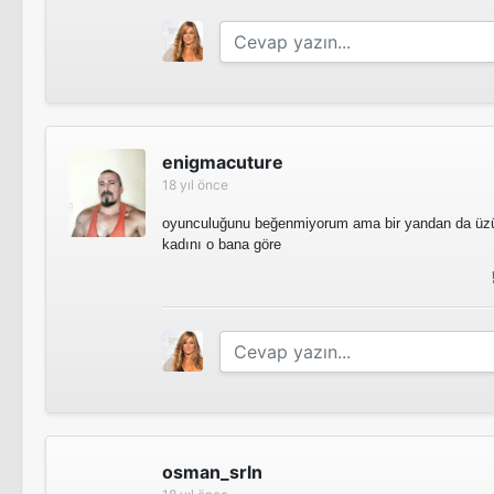
enigmacuture
18 yıl önce
oyunculuğunu beğenmiyorum ama bir yandan da üzü
kadını o bana göre
osman_srln