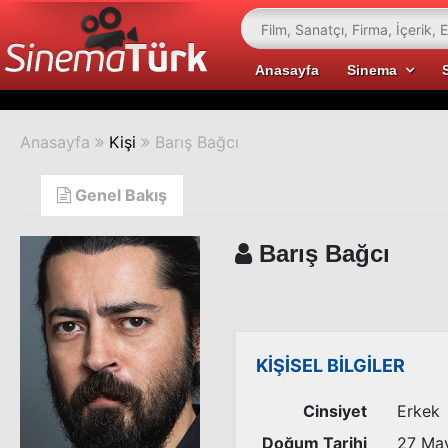
Anasayfa
Sinema
Anasayfa
Kişi
Barış Bağcı
Genel Bakış
Barış Bağcı
KİŞİSEL BİLGİLER
Cinsiyet
Erkek
Doğum Tarihi
27 May