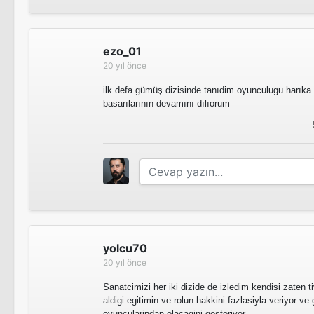
ezo_01
20 yıl önce
ilk defa gümüş dizisinde tanıdim oyunculugu harık
basarılarının devamını dılıorum
yolcu70
20 yıl önce
Sanatcimizi her iki dizide de izledim kendisi zaten t
aldigi egitimin ve rolun hakkini fazlasiyla veriyor v
oyuncularindan olacagini gosteriyor.