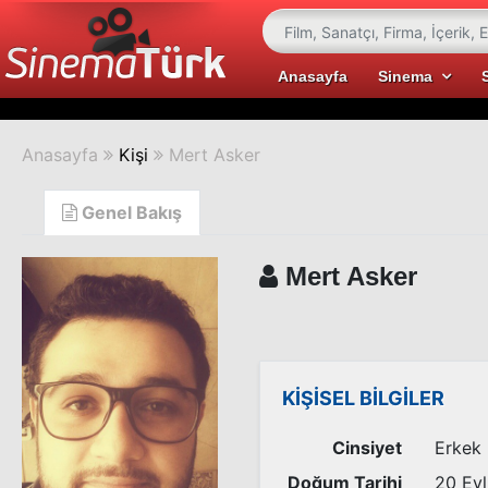
Anasayfa
Sinema
Anasayfa
Kişi
Mert Asker
Genel Bakış
Mert Asker
KİŞİSEL BİLGİLER
Cinsiyet
Erkek
Doğum Tarihi
20 Eyl