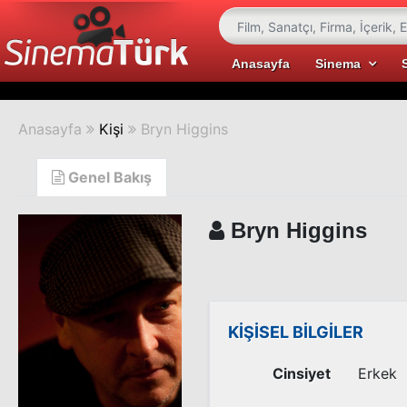
Anasayfa
Sinema
Anasayfa
Kişi
Bryn Higgins
Genel Bakış
Bryn Higgins
KİŞİSEL BİLGİLER
Cinsiyet
Erkek