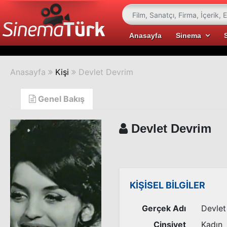
Anasayfa
Sinema
Anasayfa
Kişi
Devlet Devrim
Genel Bakış
Devlet Devrim
KİŞİSEL BİLGİLER
Gerçek Adı
Devlet
Cinsiyet
Kadın