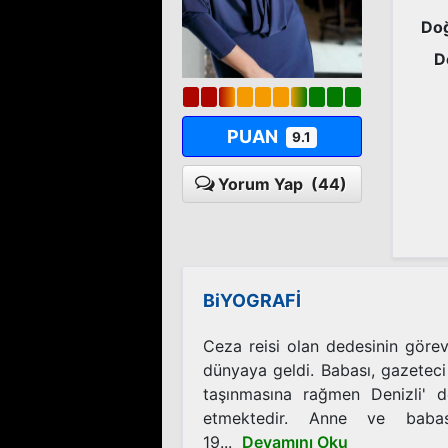
Doğ
D
PUAN
9.1
Yorum Yap
(44)
BiYOGRAFİ
Ceza reisi olan dedesinin görev
dünyaya geldi. Babası, gazeteci 
taşınmasına rağmen Denizli' 
etmektedir. Anne ve babas
19...
Devamını Oku