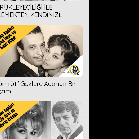
RÜKLEYECİLİĞİ İLE
LEMEKTEN KENDİNİZİ
AMAYACAĞINIZ 6 ANİME DİZİ
ERİMİZ
12 Temmuz 2023
Zümrüt'' Gözlere Adanan Bir
şam