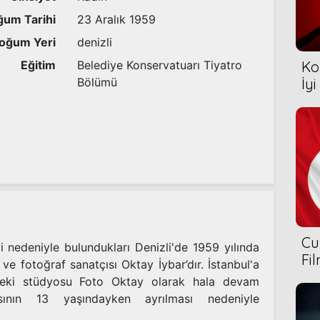
um Tarihi
23 Aralık 1959
oğum Yeri
denizli
Eğitim
Belediye Konservatuarı Tiyatro
Ko
Bölümü
İyi
Cu
i nedeniyle bulundukları Denizli'de 1959 yılında
Fi
ve fotoğraf sanatçısı Oktay İybar’dır. İstanbul'a
deki stüdyosu Foto Oktay olarak hala devam
ının 13 yaşındayken ayrılması nedeniyle