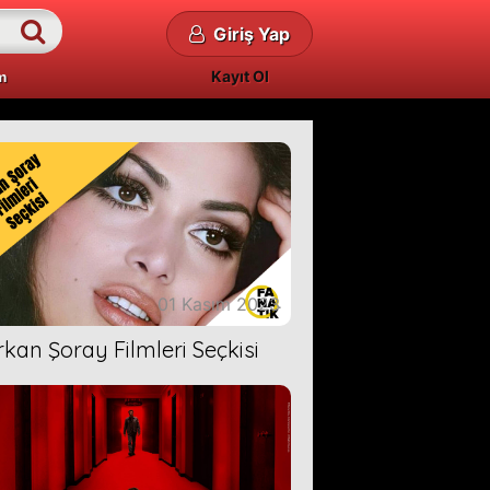
Giriş Yap
Kayıt Ol
m
01 Kasım 2023
rkan Şoray Filmleri Seçkisi