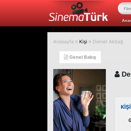
Ana
Anasayfa
Kişi
Demet Akbağ
Genel Bakış
De
KİŞ
G