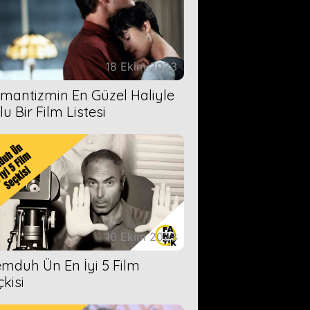
18 Ekim 2023
mantizmin En Güzel Haliyle
u Bir Film Listesi
10 Ekim 2023
mduh Ün En İyi 5 Film
çkisi