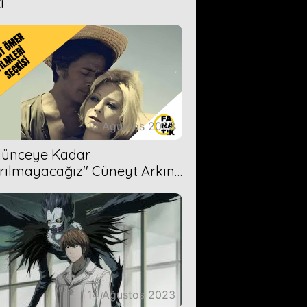
i
16 Ağustos 2023
Ölünceye Kadar
rılmayacağız'' Cüneyt Arkın-
ül Işıl
14 Ağustos 2023