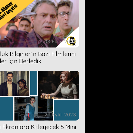
03 Ekim 2023
uk Bilginer'in Bazı Filmlerini
ler İçin Derledik
29 Eylül 2023
zi Ekranlara Kitleyecek 5 Mini