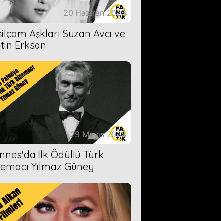
20 Haziran 2023
şilçam Aşkları Suzan Avcı ve
tin Erksan
29 Mayıs 2023
nnes'da İlk Ödüllü Türk
nemacı Yılmaz Güney