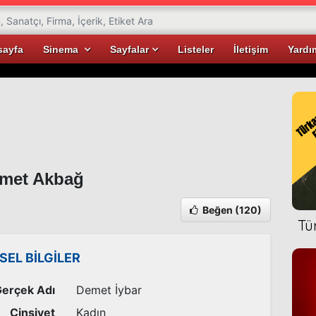
sayfa
Sinema
Sayfalar
Listeler
İletişim
Yardı
met Akbağ
Beğen
(120)
Tü
İSEL BİLGİLER
erçek Adı
Demet İybar
Cinsiyet
Kadın