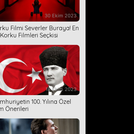
30 Ekim 2023
rku Filmi Severler Buraya! En
 Korku Filmleri Seçkisi
18 Ekim 2023
mhuriyetin 100. Yılına Özel
lm Önerileri