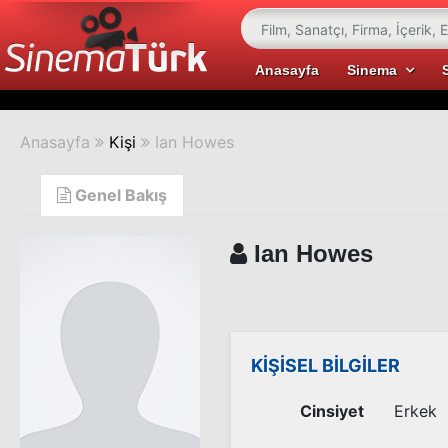
Anasayfa
Sinema
Anasayfa
Kişi
Ian Howes
Genel Bakış
Ian Howes
KİŞİSEL BİLGİLER
Cinsiyet
Erkek