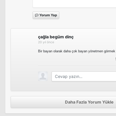
Hızlı Adımlar
Tv Filmi
Yorum Yap
Sevinçli Haller
Tv Dizisi
Yazı Tura
çağla begüm dinç
Sinema Filmi
20 yıl önce
Kadın İsterse
Bir bayan olarak daha çok bayan yönetmen görmek 
Tv Dizisi
Karanlıkta Koşanlar
Tv Dizisi
İkinci Bahar
Tv Dizisi
Daha Fazla Yorum Yükle