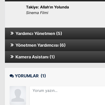
Takiye: Allah'ın Yolunda
Sinema Filmi
Yardımcı Yönetmen (5)
Yönetmen Yardımcısı (6)
Bal
Sinema Filmi
Kamera Asistanı (1)
Beynelmilel
Sinema Filmi
Alacakaranlık
Çılgın Dersane Kampta
Tv Dizisi
YORUMLAR
(1)
Sinema Filmi
Savcının Karısı
Tv Dizisi
Kadın Severse
Tv Dizisi