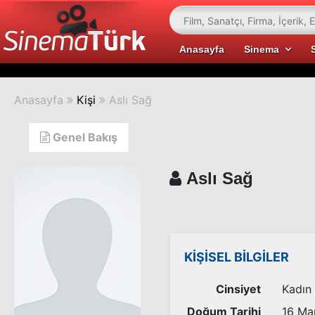
Anasayfa
Sinema
Anasayfa
Kişi
Aslı Sağ
Genel Bakış
Aslı Sağ
KİŞİSEL BİLGİLER
Cinsiyet
Kadın
Doğum Tarihi
16 Ma