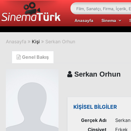
Anasayfa
Sinema
Anasayfa
Kişi
Serkan Orhun
Genel Bakış
Serkan Orhun
KİŞİSEL BİLGİLER
Gerçek Adı
Serkan
Cinsiyet
Erkek