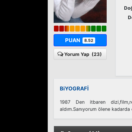
Doğ
D
PUAN
8.52
Yorum Yap
(23)
BiYOGRAFİ
1987 Den itbaren dizi,film,
aldım.Sanıyorum ölene kadarda