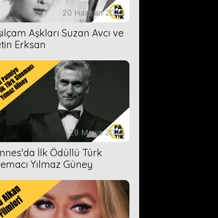
20 Haziran 2023
şilçam Aşkları Suzan Avcı ve
tin Erksan
29 Mayıs 2023
nnes'da İlk Ödüllü Türk
nemacı Yılmaz Güney