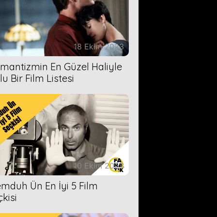
18 Ekim 2023
mantizmin En Güzel Haliyle
u Bir Film Listesi
10 Ekim 2023
mduh Ün En İyi 5 Film
çkisi