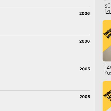
SÜ
İZ
2006
AL
ÖN
2006
''
2005
Ya
2005