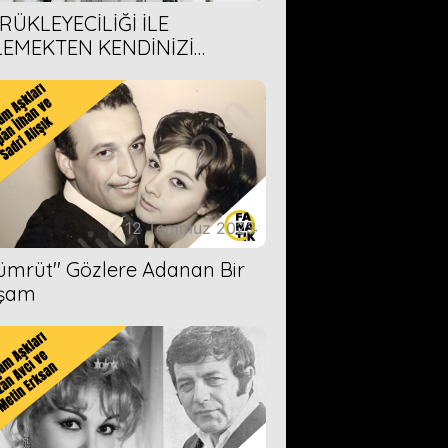
RÜKLEYECİLİĞİ İLE
LEMEKTEN KENDİNİZİ
AMAYACAĞINIZ 6 ANİME DİZİ
ERİMİZ
12 Temmuz 2023
Zümrüt'' Gözlere Adanan Bir
şam