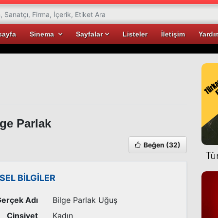
sayfa
Sinema
Sayfalar
Listeler
İletişim
Yardı
ge Parlak
Beğen
(32)
Tü
İSEL BİLGİLER
erçek Adı
Bilge Parlak Uğuş
Cinsiyet
Kadın