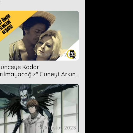
i
16 Ağustos 2023
Ölünceye Kadar
rılmayacağız'' Cüneyt Arkın-
ül Işıl
14 Ağustos 2023