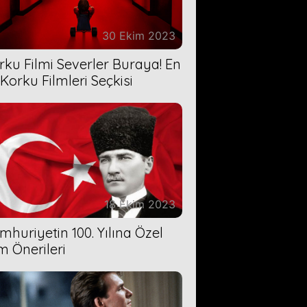
30 Ekim 2023
rku Filmi Severler Buraya! En
 Korku Filmleri Seçkisi
18 Ekim 2023
mhuriyetin 100. Yılına Özel
lm Önerileri