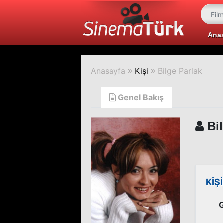
Ana
Anasayfa
Kişi
Bilge Parlak
Genel Bakış
Bil
KİŞ
G