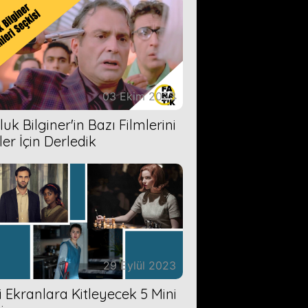
03 Ekim 2023
uk Bilginer'in Bazı Filmlerini
ler İçin Derledik
29 Eylül 2023
zi Ekranlara Kitleyecek 5 Mini