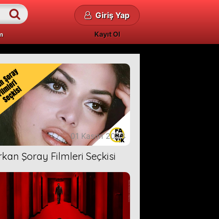
Giriş Yap
Kayıt Ol
m
01 Kasım 2023
rkan Şoray Filmleri Seçkisi