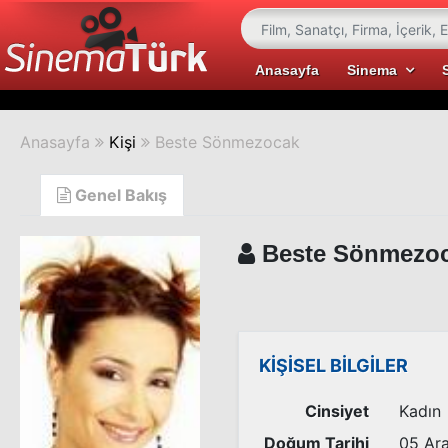
Anasayfa
Sinema
Anasayfa
Kişi
Beste Sönmezocak
Genel Bakış
Beste Sönmezo
KİŞİSEL BİLGİLER
Cinsiyet
Kadın
Doğum Tarihi
05 Ara