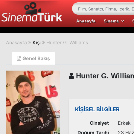
Anasayfa
Sinema
Anasayfa
Kişi
Hunter G. Williams
Genel Bakış
Hunter G. Willia
KİŞİSEL BİLGİLER
Cinsiyet
Erkek
Doğum Tarihi
23 Haz