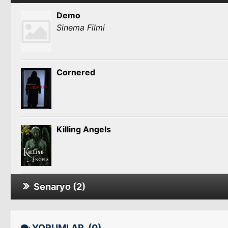
Demo
Sinema Filmi
Cornered
Killing Angels
Senaryo (2)
Cornered
YORUMLAR
(0)