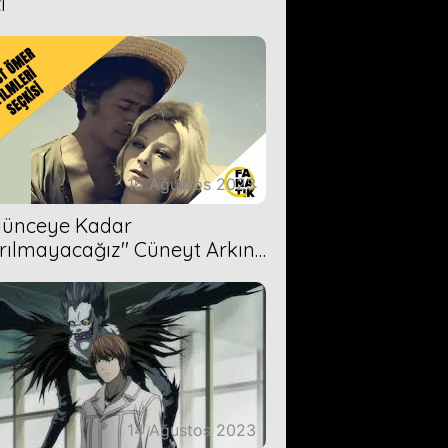
i
16 Ağustos 2023
Ölünceye Kadar
rılmayacağız'' Cüneyt Arkın-
ül Işıl
14 Ağustos 2023