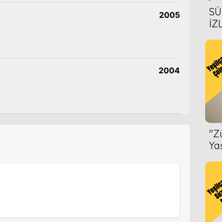
SÜ
2005
İZ
AL
ÖN
2004
''
Ya