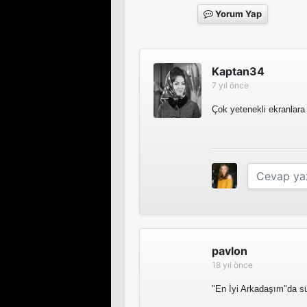
Yorum Yap
Kaptan34
7 yıl önce
Çok yetenekli ekranlara
pavlon
18 yıl önce
"En İyi Arkadaşım"da sü