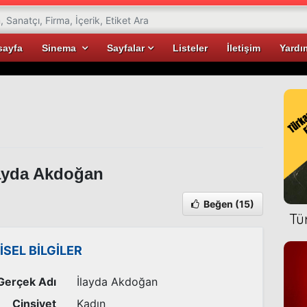
sayfa
Sinema
Sayfalar
Listeler
İletişim
Yardı
ayda Akdoğan
Beğen
(15)
Tü
İSEL BİLGİLER
Gerçek Adı
İlayda Akdoğan
Cinsiyet
Kadın