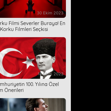
30 Ekim 2023
rku Filmi Severler Buraya! En
 Korku Filmleri Seçkisi
18 Ekim 2023
mhuriyetin 100. Yılına Özel
lm Önerileri