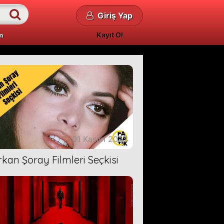
Giriş Yap
Kayıt Ol
m
01 Kasım 2023
rkan Şoray Filmleri Seçkisi