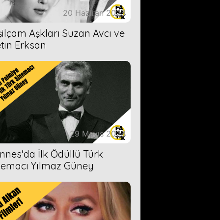
20 Haziran 2023
şilçam Aşkları Suzan Avcı ve
tin Erksan
29 Mayıs 2023
nnes'da İlk Ödüllü Türk
nemacı Yılmaz Güney