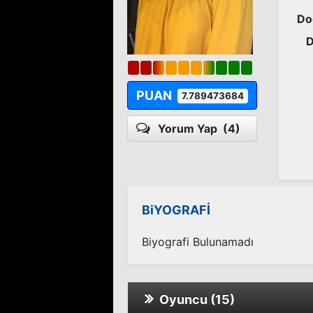
Do
D
PUAN
7.789473684
Yorum Yap
(4)
BiYOGRAFİ
Biyografi Bulunamadı
Oyuncu (15)