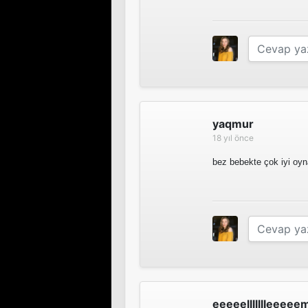
yaqmur
18 yıl önce
bez bebekte çok iyi oyna
eeeeellllllleeee