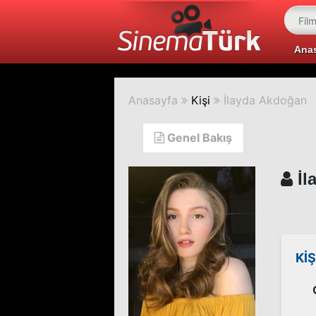
Ana
Anasayfa
Kişi
İlayda Akdoğan
Genel Bakış
İl
KİŞ