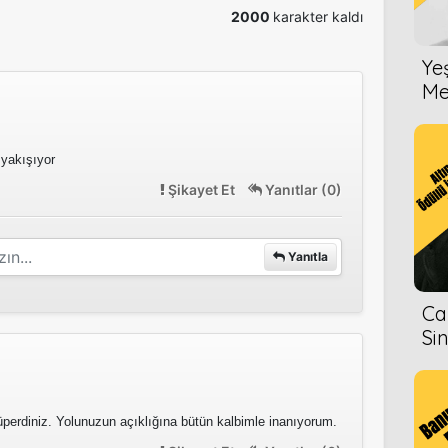
2000
karakter kaldı
Ye
Me
 yakışıyor
Şikayet Et
Yanıtlar (0)
Yanıtla
Ca
Si
perdiniz. Yolunuzun açıklığına bütün kalbimle inanıyorum.