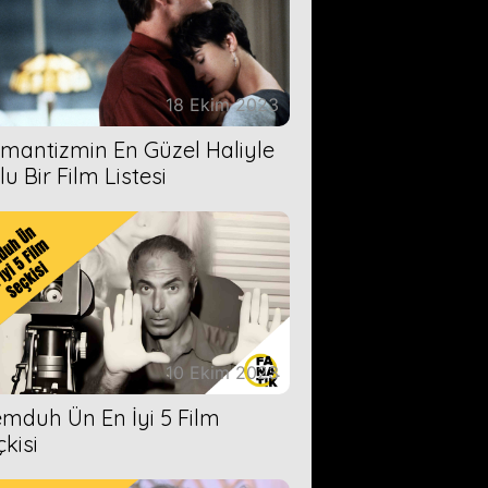
18 Ekim 2023
mantizmin En Güzel Haliyle
u Bir Film Listesi
10 Ekim 2023
mduh Ün En İyi 5 Film
çkisi