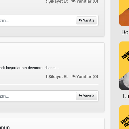
Şikayet Et
Yanıtlar (0)
Yanıtla
Ba
dı başarılarının devamını dilerim...
Şikayet Et
Yanıtlar (0)
Tu
Yanıtla
emmm