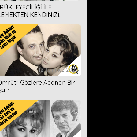
RÜKLEYECİLİĞİ İLE
LEMEKTEN KENDİNİZİ
AMAYACAĞINIZ 6 ANİME DİZİ
ERİMİZ
12 Temmuz 2023
Zümrüt'' Gözlere Adanan Bir
şam