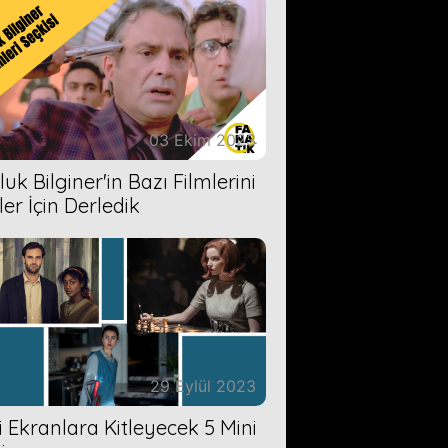
03 Ekim 2023
uk Bilginer'in Bazı Filmlerini
ler İçin Derledik
29 Eylül 2023
zi Ekranlara Kitleyecek 5 Mini