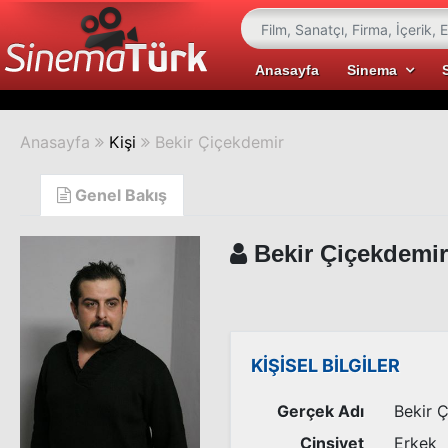
Anasayfa
Sinema
Anasayfa
Kişi
Bekir Çiçekdemir
Genel Bakış
Bekir Çiçekdemir
KİŞİSEL BİLGİLER
Gerçek Adı
Bekir 
Cinsiyet
Erkek