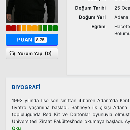
Doğum Tarihi
25 Oca
Doğum Yeri
Adana
Eğitim
Hacette
Bölüm
PUAN
8.75
Yorum Yap
(0)
BiYOGRAFİ
1993 yılında lise son sınıftan itibaren Adana'da Ken
tiyatro yaşamına başladı. Sahneye ilk çıkışı Adana
topluluğunda Red Kit ve Daltonlar oyunuyla olmuşt
Üniversitesi Ziraat Fakültesi'nde okumaya başladı. Aynı
Oku