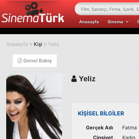
Anasayfa
Sinema
Anasayfa
Kişi
Yeliz
Genel Bakış
Yeliz
KİŞİSEL BİLGİLER
Gerçek Adı
Fatma 
Cinsiyet
Kadın