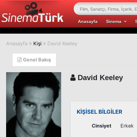
Anasayfa
Sinema
Anasayfa
Kişi
David Keeley
Genel Bakış
David Keeley
KİŞİSEL BİLGİLER
Cinsiyet
Erkek