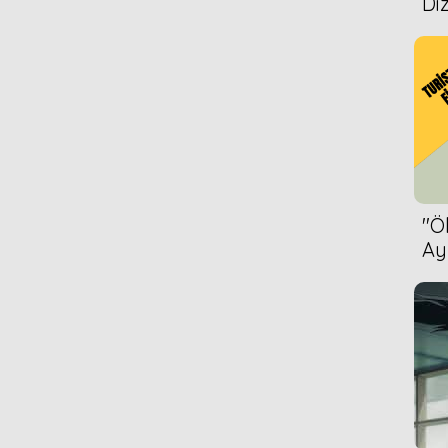
Diz
''
Ay
Bet