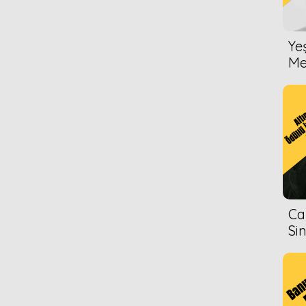
Ye
Me
Ca
Si