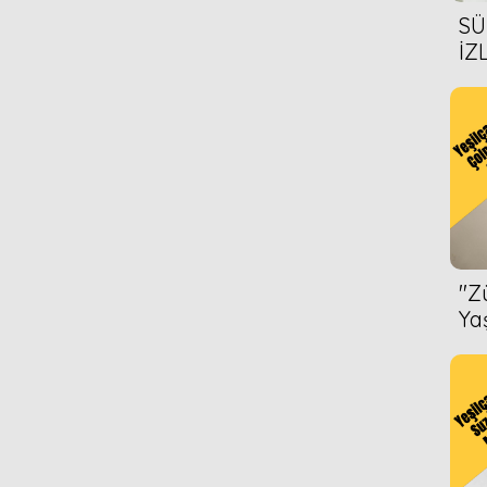
SÜ
İZ
AL
ÖN
''
Ya