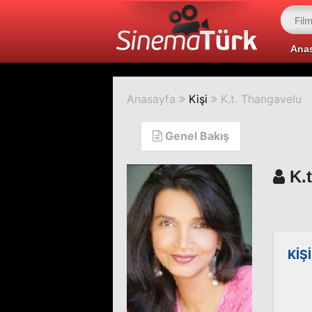
Ana
Anasayfa
Kişi
K.t. Thangavelu
Genel Bakış
K.t
KİŞ