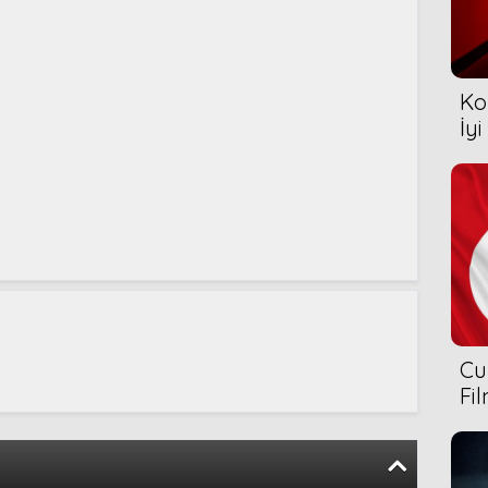
Ko
İyi
Cu
Fi