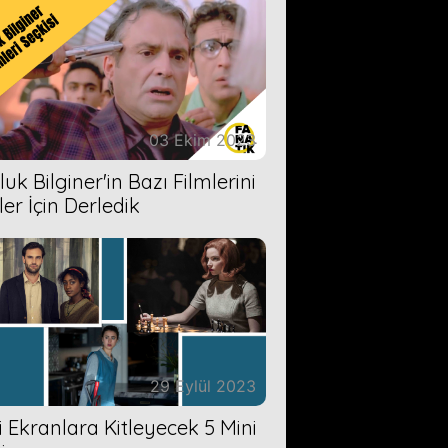
03 Ekim 2023
uk Bilginer'in Bazı Filmlerini
ler İçin Derledik
29 Eylül 2023
zi Ekranlara Kitleyecek 5 Mini