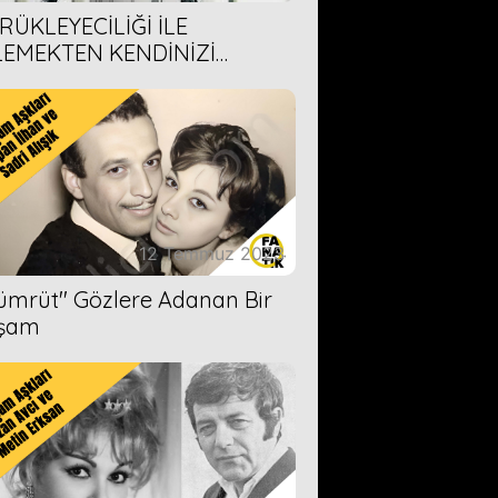
RÜKLEYECİLİĞİ İLE
LEMEKTEN KENDİNİZİ
AMAYACAĞINIZ 6 ANİME DİZİ
ERİMİZ
12 Temmuz 2023
Zümrüt'' Gözlere Adanan Bir
şam