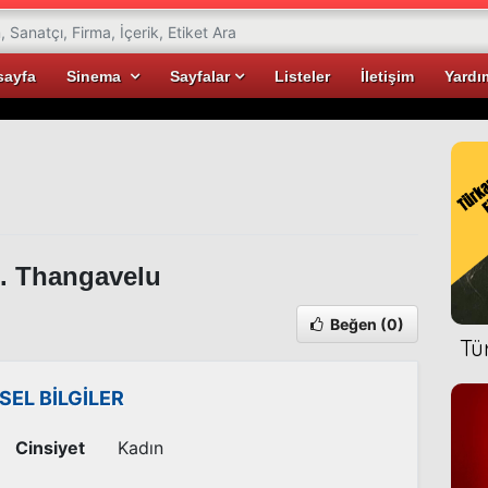
sayfa
Sinema
Sayfalar
Listeler
İletişim
Yardı
. Thangavelu
Beğen
(0)
Tü
İSEL BİLGİLER
Cinsiyet
Kadın