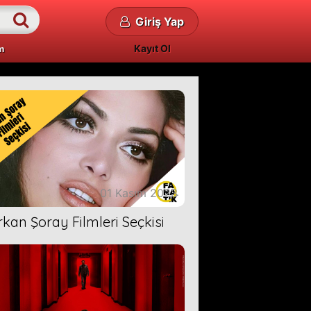
Giriş Yap
Kayıt Ol
m
01 Kasım 2023
rkan Şoray Filmleri Seçkisi