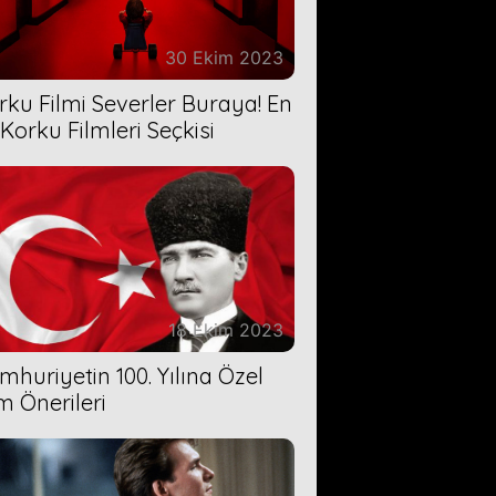
30 Ekim 2023
rku Filmi Severler Buraya! En
 Korku Filmleri Seçkisi
18 Ekim 2023
mhuriyetin 100. Yılına Özel
lm Önerileri