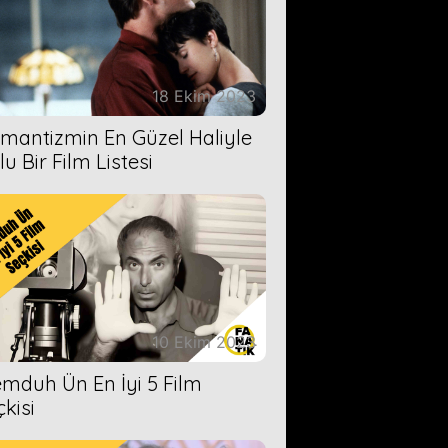
18 Ekim 2023
mantizmin En Güzel Haliyle
u Bir Film Listesi
10 Ekim 2023
mduh Ün En İyi 5 Film
çkisi