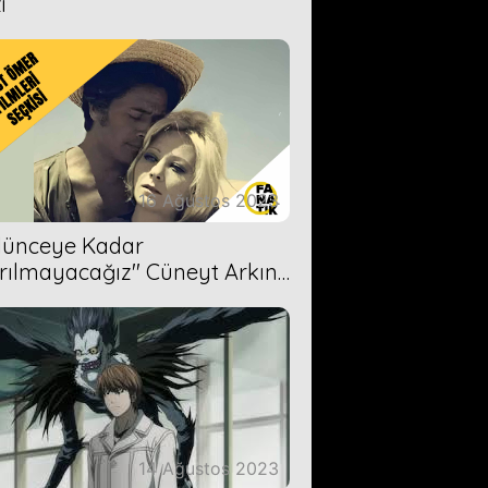
i
16 Ağustos 2023
Ölünceye Kadar
rılmayacağız'' Cüneyt Arkın-
ül Işıl
14 Ağustos 2023