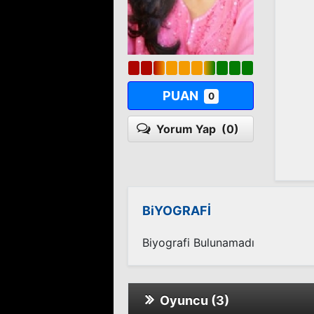
PUAN
0
Yorum Yap
(0)
BiYOGRAFİ
Biyografi Bulunamadı
Oyuncu (3)