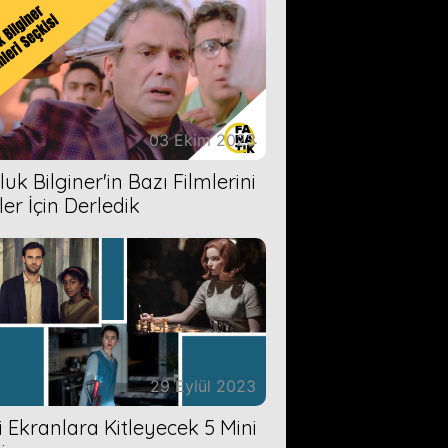
03 Ekim 2023
uk Bilginer'in Bazı Filmlerini
ler İçin Derledik
29 Eylül 2023
zi Ekranlara Kitleyecek 5 Mini