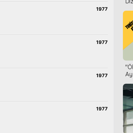
Diz
1977
1977
''
Ay
1977
Bet
1977