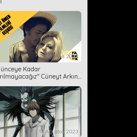
i
16 Ağustos 2023
Ölünceye Kadar
rılmayacağız'' Cüneyt Arkın-
ül Işıl
14 Ağustos 2023