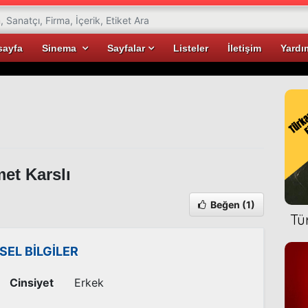
sayfa
Sinema
Sayfalar
Listeler
İletişim
Yardı
et Karslı
Beğen
(1)
Tü
İSEL BİLGİLER
Cinsiyet
Erkek