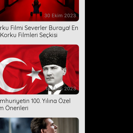
30 Ekim 2023
rku Filmi Severler Buraya! En
 Korku Filmleri Seçkisi
18 Ekim 2023
mhuriyetin 100. Yılına Özel
lm Önerileri