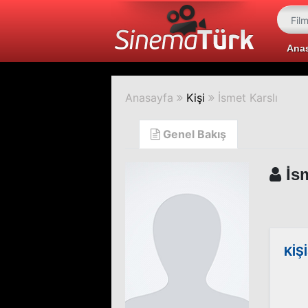
Ana
Anasayfa
Kişi
İsmet Karslı
Genel Bakış
İsm
KİŞ