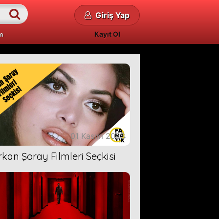
Giriş Yap
Kayıt Ol
m
01 Kasım 2023
rkan Şoray Filmleri Seçkisi