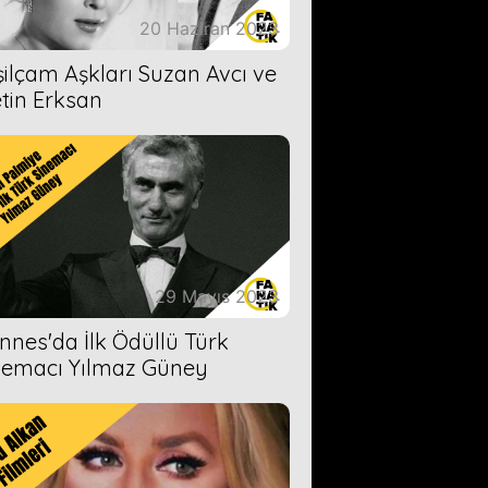
20 Haziran 2023
şilçam Aşkları Suzan Avcı ve
tin Erksan
29 Mayıs 2023
nnes'da İlk Ödüllü Türk
nemacı Yılmaz Güney