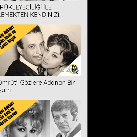
RÜKLEYECİLİĞİ İLE
LEMEKTEN KENDİNİZİ
AMAYACAĞINIZ 6 ANİME DİZİ
ERİMİZ
12 Temmuz 2023
Zümrüt'' Gözlere Adanan Bir
şam