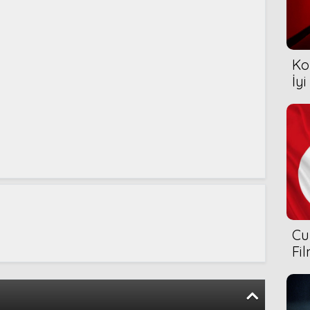
Ko
İyi
Cu
Fi