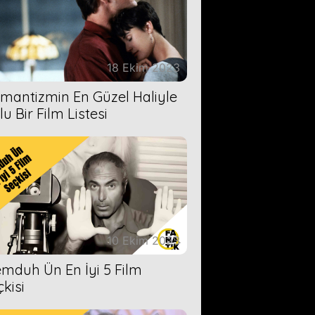
18 Ekim 2023
mantizmin En Güzel Haliyle
u Bir Film Listesi
10 Ekim 2023
mduh Ün En İyi 5 Film
çkisi