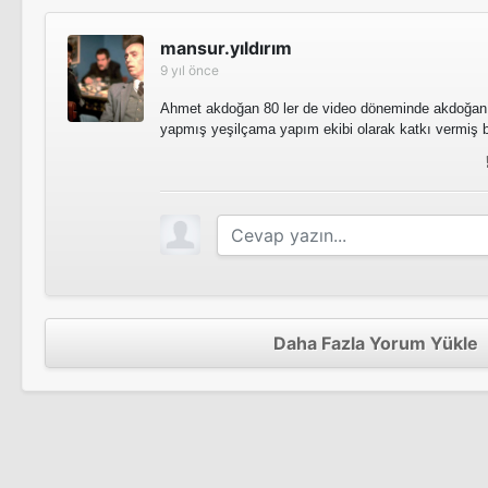
Akrep Mustafa
mansur.yıldırım
Sinema Filmi
9 yıl önce
Ahmet akdoğan 80 ler de video döneminde akdoğan fi
yapmış yeşilçama yapım ekibi olarak katkı vermiş bi
Bir Lokma Ekmek
Sinema Filmi
Daha Fazla Yorum Yükle