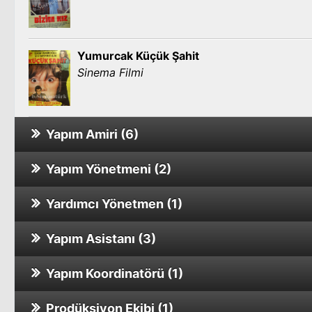
Yumurcak Küçük Şahit
Sinema Filmi
Yapım Amiri (6)
Yapım Yönetmeni (2)
Ölüm Bizi Bulunca
Sinema Filmi
Yardımcı Yönetmen (1)
Körebe
Sinema Filmi
Yapım Asistanı (3)
Dul Bir Kadın
Bir Yudum Sevgi
Sinema Filmi
Sinema Filmi
Yapım Koordinatörü (1)
Sokaktan Gelen Kadın
İbo İle Güllüşah
Sinema Filmi
Sinema Filmi
Prodüksiyon Ekibi (1)
Zübük