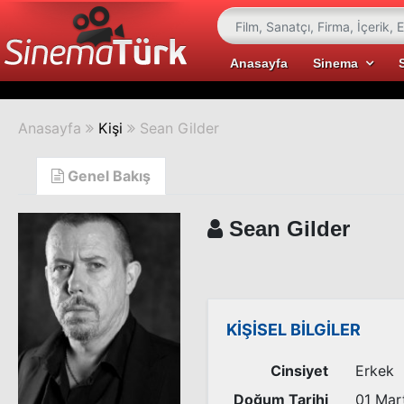
Anasayfa
Sinema
Anasayfa
Kişi
Sean Gilder
Genel Bakış
Sean Gilder
KİŞİSEL BİLGİLER
Cinsiyet
Erkek
Doğum Tarihi
01 Mar