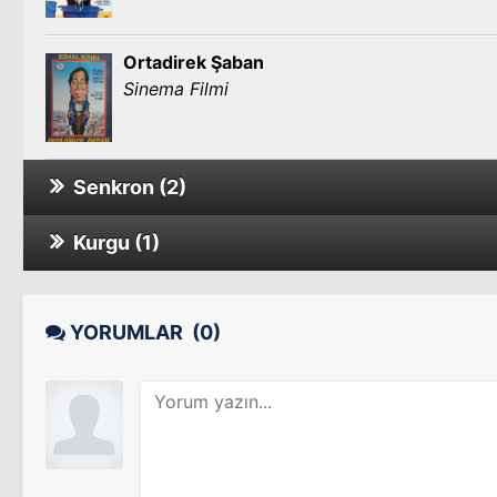
Ortadirek Şaban
Sinema Filmi
Senkron (2)
Kurgu (1)
Ayşecik/Yüzbaşının Kızı
Sinema Filmi
Bir Dilim Ekmek
YORUMLAR
(0)
Bir Dilim Ekmek