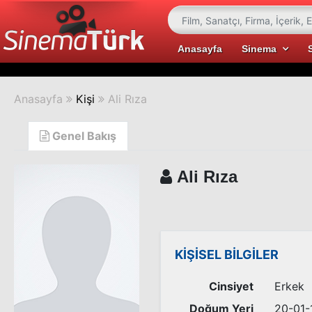
Anasayfa
Sinema
Anasayfa
Kişi
Ali Rıza
Genel Bakış
Ali Rıza
KİŞİSEL BİLGİLER
Cinsiyet
Erkek
Doğum Yeri
20-01-