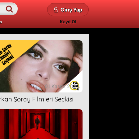
Giriş Yap
Kayıt Ol
m
01 Kasım 2023
rkan Şoray Filmleri Seçkisi