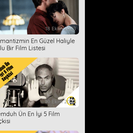
18 Ekim 2023
mantizmin En Güzel Haliyle
u Bir Film Listesi
10 Ekim 2023
mduh Ün En İyi 5 Film
çkisi