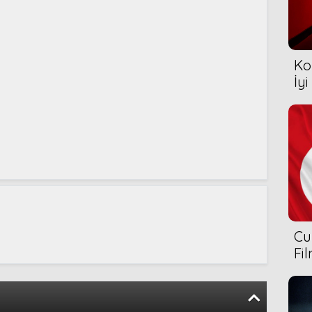
Ko
İyi
Cu
Fi