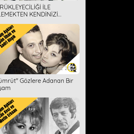
RÜKLEYECİLİĞİ İLE
LEMEKTEN KENDİNİZİ
AMAYACAĞINIZ 6 ANİME DİZİ
ERİMİZ
12 Temmuz 2023
Zümrüt'' Gözlere Adanan Bir
şam