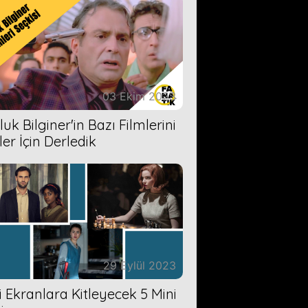
03 Ekim 2023
uk Bilginer'in Bazı Filmlerini
ler İçin Derledik
29 Eylül 2023
zi Ekranlara Kitleyecek 5 Mini