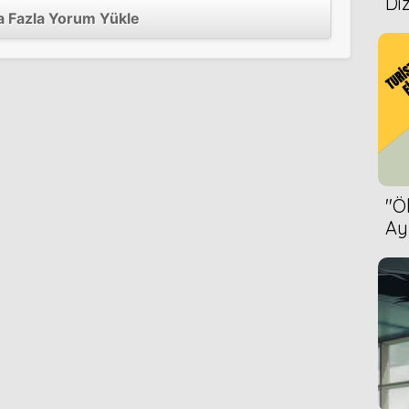
Diz
2006
 Fazla Yorum Yükle
''
Ay
Bet