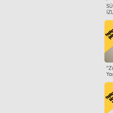
SÜ
İZ
AL
ÖN
''
Ya