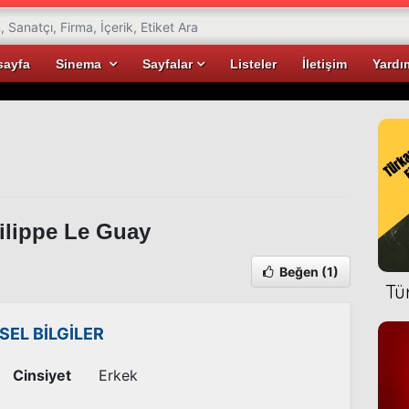
sayfa
Sinema
Sayfalar
Listeler
İletişim
Yardı
lippe Le Guay
Beğen
(1)
Tü
İSEL BİLGİLER
Cinsiyet
Erkek