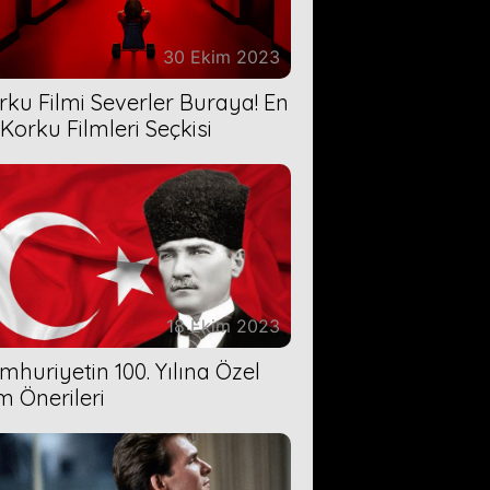
30 Ekim 2023
rku Filmi Severler Buraya! En
 Korku Filmleri Seçkisi
18 Ekim 2023
mhuriyetin 100. Yılına Özel
lm Önerileri