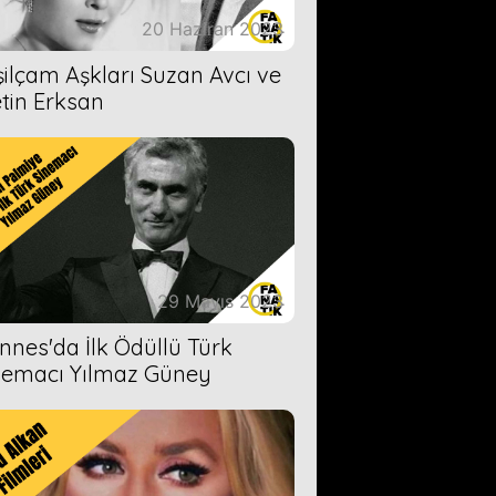
20 Haziran 2023
şilçam Aşkları Suzan Avcı ve
tin Erksan
29 Mayıs 2023
nnes'da İlk Ödüllü Türk
nemacı Yılmaz Güney