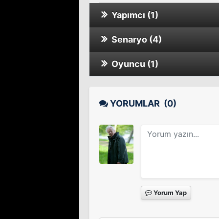
Yapımcı (1)
Senaryo (4)
Floride
Oyuncu (1)
Belles familles
Sinema Filmi
Pas son genre
Sinema Filmi
YORUMLAR
(0)
Alceste à bicyclette
Service Entrance
Yorum Yap