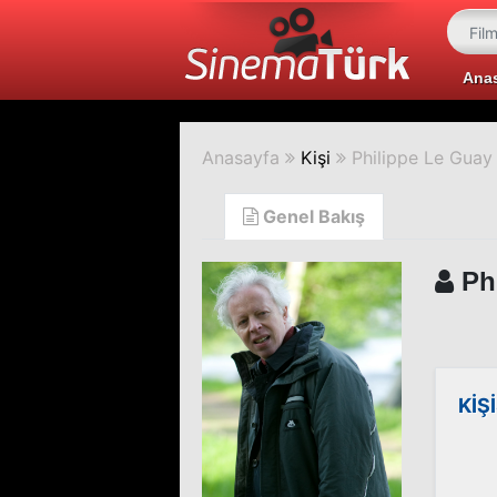
Ana
Anasayfa
Kişi
Philippe Le Guay
Genel Bakış
Phi
KİŞ