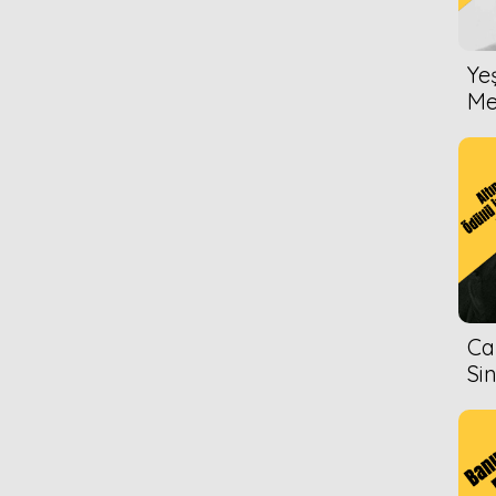
Ye
Me
Ca
Si