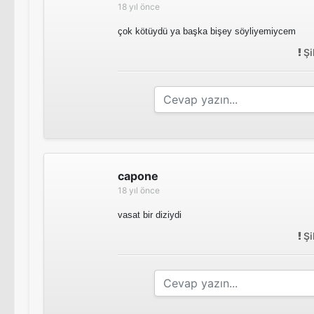
18 yıl önce
çok kötüydü ya başka bişey söyliyemiycem
Şi
capone
18 yıl önce
vasat bir diziydi
Şi