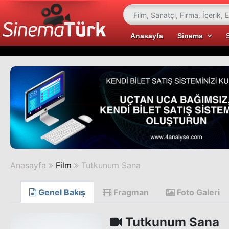
Anasayfa
Sinema
Anasayfa
Film
Tutkunum Sana
Genel Bakış
Fragman
Foto Galeri
Tutkunum Sana