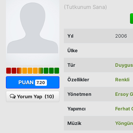
(Tutkunum Sana)
Yıl
2006
Ülke
Tür
Duygus
Özellikler
Renkli
PUAN
7.20
Yönetmen
Ersoy G
Yorum Yap
(10)
Yapımcı
Ferhat
Müzik
Yöngün