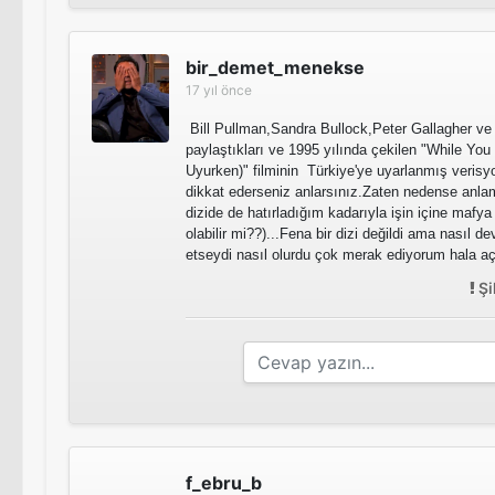
bir_demet_menekse
17 yıl önce
Bill Pullman,Sandra Bullock,Peter Gallagher ve P
paylaştıkları ve 1995 yılında çekilen "While Yo
Uyurken)" filminin Türkiye'ye uyarlanmış veris
dikkat ederseniz anlarsınız.Zaten nedense anla
dizide de hatırladığım kadarıyla işin içine mafya
olabilir mi??)...Fena bir dizi değildi ama nasıl
etseydi nasıl olurdu çok merak ediyorum hala aç
Şi
f_ebru_b