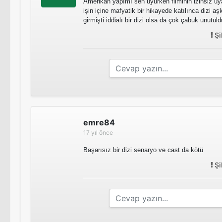
Amerikan yapımı sen uyurken filminin izinsiz uya
işin içine mafyatik bir hikayede katılınca dizi a
girmişti iddialı bir dizi olsa da çok çabuk unutu
Şi
emre84
17 yıl önce
Başarısız bir dizi senaryo ve cast da kötü
Şi