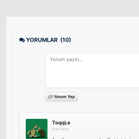
YORUMLAR
(10)
Yorum Yap
ToqqLe
6 yıl önce