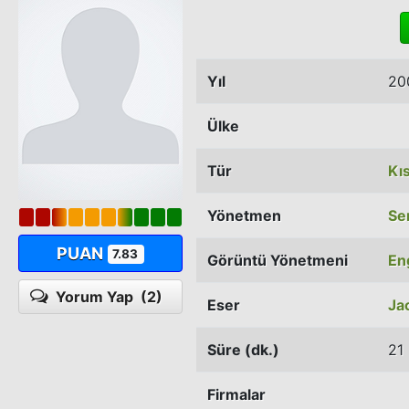
Yıl
20
Ülke
Tür
Kı
Yönetmen
Se
PUAN
7.83
Görüntü Yönetmeni
En
Yorum Yap
(2)
Eser
Ja
Süre (dk.)
21
Firmalar