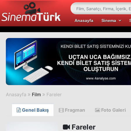
Anasayfa
Sinema
Anasayfa
Film
Fareler
Genel Bakış
Fragman
Foto Galeri
Fareler