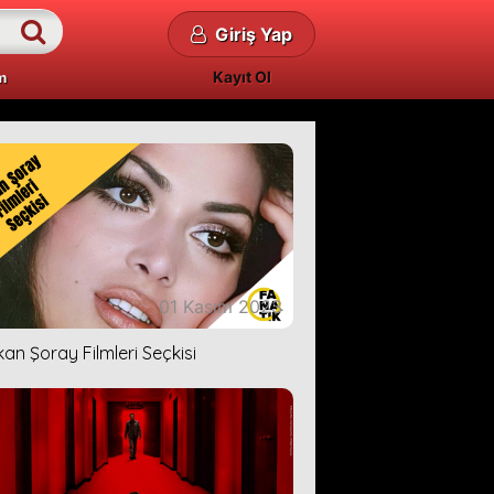
Giriş Yap
Kayıt Ol
m
01 Kasım 2023
kan Şoray Filmleri Seçkisi