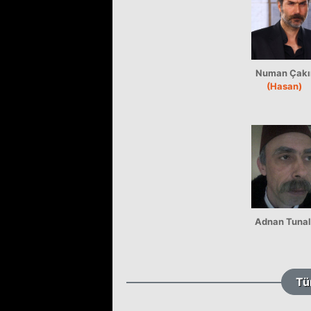
Numan Çakı
(Hasan)
Adnan Tunal
Tü