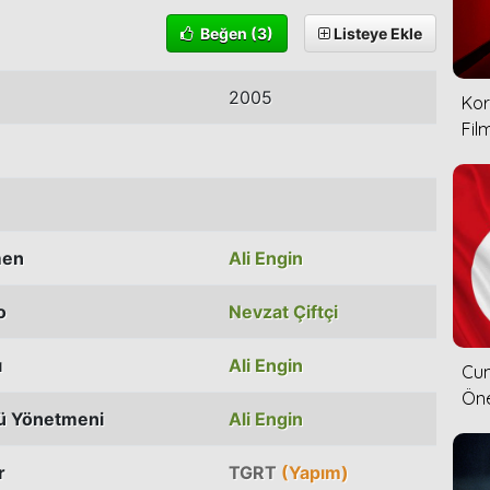
Beğen
(3)
Listeye Ekle
2005
Kor
Film
men
Ali Engin
o
Nevzat Çiftçi
ı
Ali Engin
Cum
Öne
ü Yönetmeni
Ali Engin
r
TGRT
(Yapım)