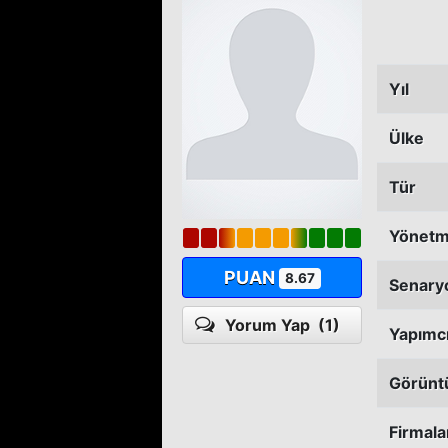
Yıl
Ülke
Tür
Yönet
PUAN
8.67
Senary
Yorum Yap
(1)
Yapımc
Görünt
Firmala