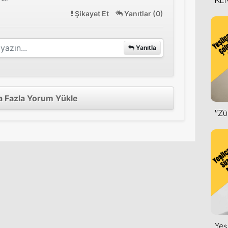
KEN
DİZ
Şikayet Et
Yanıtlar (0)
Yanıtla
 Fazla Yorum Yükle
''Z
Yeş