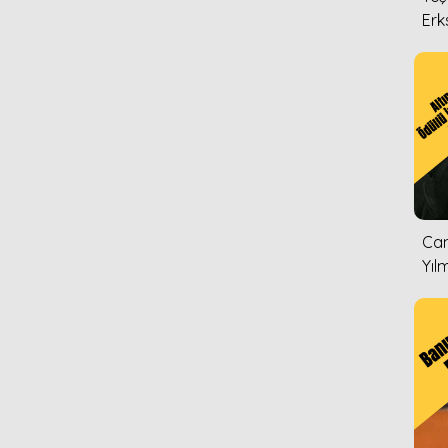
Erk
Can
Yıl