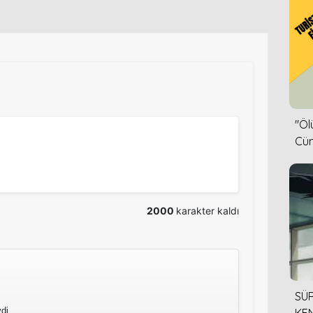
''Ö
Cün
2000
karakter kaldı
SÜR
di.