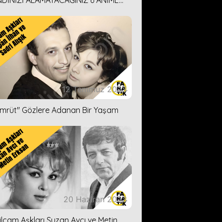
DİNİZİ ALAMAYACAĞINIZ 6 ANİME
İ ÖNERİMİZ
12 Temmuz 2023
ümrüt'' Gözlere Adanan Bir Yaşam
20 Haziran 2023
ilçam Aşkları Suzan Avcı ve Metin