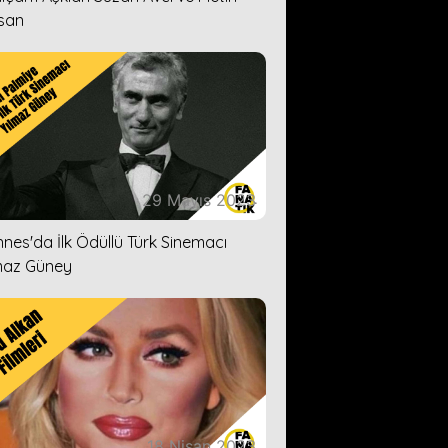
san
29 Mayıs 2023
nes'da İlk Ödüllü Türk Sinemacı
maz Güney
18 Nisan 2023