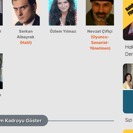
r
Serkan
Özlem Yılmaz
Nevzat Çiftçi
Albayrak
(Oyuncu-
(Halil)
Senarist-
Halu
Yönetmen)
Der
ı
Siz
m Kadroyu Göster