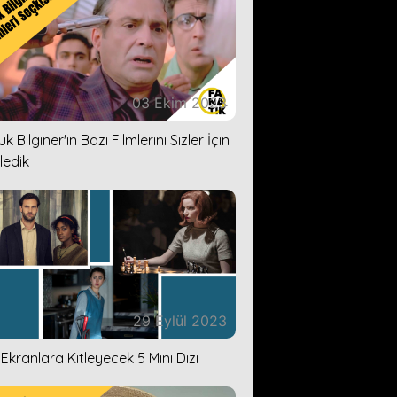
03 Ekim 2023
k Bilginer'in Bazı Filmlerini Sizler İçin
ledik
29 Eylül 2023
i Ekranlara Kitleyecek 5 Mini Dizi