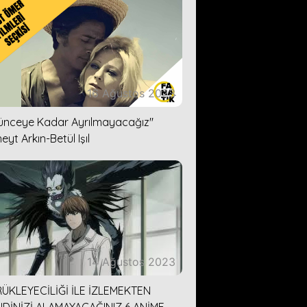
16 Ağustos 2023
lünceye Kadar Ayrılmayacağız''
eyt Arkın-Betül Işıl
14 Ağustos 2023
ÜKLEYECİLİĞİ İLE İZLEMEKTEN