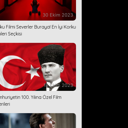
30 Ekim 2023
ku Filmi Severler Buraya! En İyi Korku
leri Seçkisi
18 Ekim 2023
huriyetin 100. Yılına Özel Film
rileri