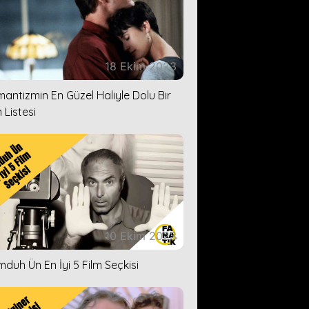
18 Ekim 2023
antizmin En Güzel Haliyle Dolu Bir
 Listesi
10 Ekim 2023
duh Ün En İyi 5 Film Seçkisi