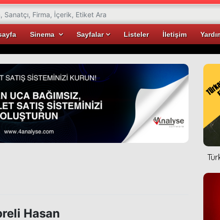
sayfa
Sinema
Sayfalar
Listeler
İletişim
Yardı
Tür
reli Hasan