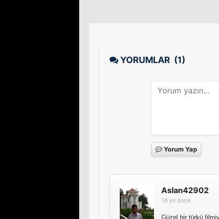
YORUMLAR
(1)
Yorum Yap
Aslan42902
18 yıl önce
Güzel bir türkü filmiy