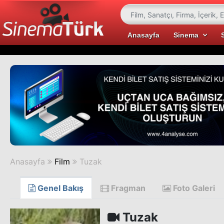
Anasayfa
Sinema
Anasayfa
Film
Tuzak
Genel Bakış
Fragman
Foto Galeri
Tuzak