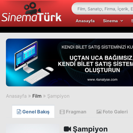
Anasayfa
Sinema
Anasayfa
Film
Şampiyon
Genel Bakış
Fragman
Foto Galeri
Şampiyon