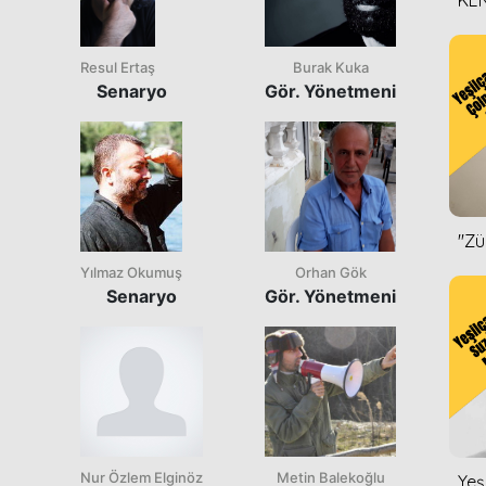
KEN
DİZ
Resul Ertaş
Burak Kuka
Senaryo
Gör. Yönetmeni
''Z
Yılmaz Okumuş
Orhan Gök
Senaryo
Gör. Yönetmeni
Nur Özlem Elginöz
Metin Balekoğlu
Yeş