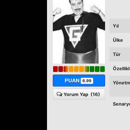
Yıl
Ülke
Tür
Özellik
PUAN
6.99
Yönet
Yorum Yap
(16)
Senary