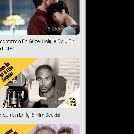
18 Ekim 2023
antizmin En Güzel Haliyle Dolu Bir
 Listesi
10 Ekim 2023
duh Ün En İyi 5 Film Seçkisi