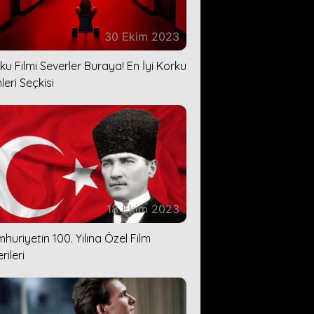
30 Ekim 2023
ku Filmi Severler Buraya! En İyi Korku
leri Seçkisi
18 Ekim 2023
huriyetin 100. Yılına Özel Film
rileri