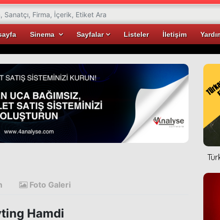
sayfa
Sinema
Sayfalar
Listeler
İletişim
Yardı
Tür
n
Foto Galeri
ting Hamdi