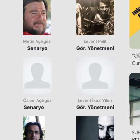
Metin Açıkgöz
Levent Pelit
Senaryo
Gör. Yönetmeni
''Ö
Cün
Özlem Açıkgöz
Levent İkbal Yıldız
Senaryo
Gör. Yönetmeni
SÜR