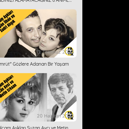
DİNİZİ ALAMAYACAĞINIZ 6 ANİME
İ ÖNERİMİZ
12 Temmuz 2023
ümrüt'' Gözlere Adanan Bir Yaşam
20 Haziran 2023
ilçam Aşkları Suzan Avcı ve Metin