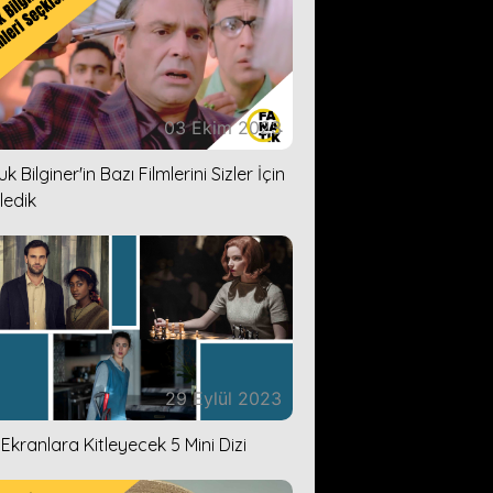
03 Ekim 2023
k Bilginer'in Bazı Filmlerini Sizler İçin
ledik
29 Eylül 2023
i Ekranlara Kitleyecek 5 Mini Dizi