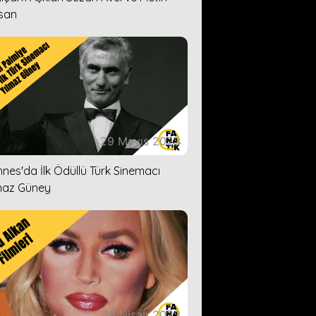
san
29 Mayıs 2023
nes'da İlk Ödüllü Türk Sinemacı
maz Güney
18 Nisan 2023