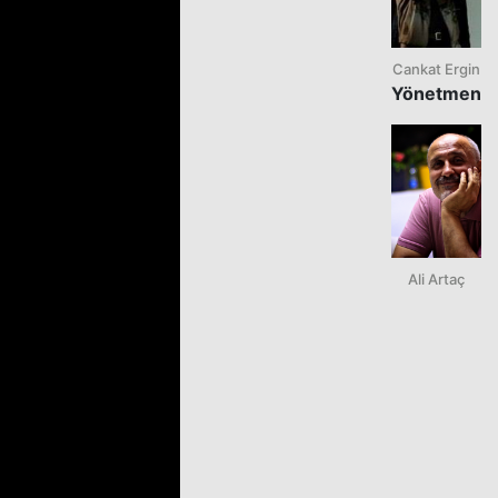
Cankat Ergin
Yönetmen
Ali Artaç