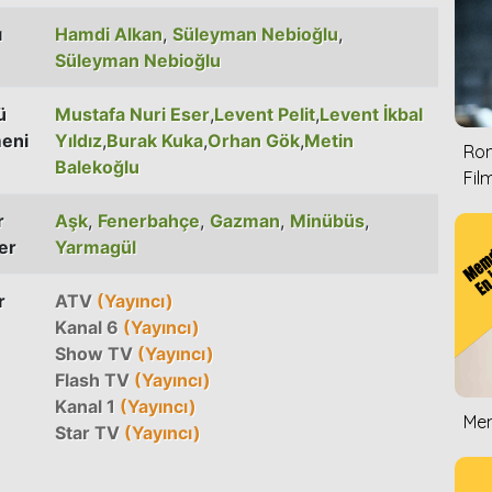
ı
Hamdi Alkan
,
Süleyman Nebioğlu
,
Süleyman Nebioğlu
ü
Mustafa Nuri Eser
,
Levent Pelit
,
Levent İkbal
eni
Yıldız
,
Burak Kuka
,
Orhan Gök
,
Metin
Rom
Balekoğlu
Film
r
Aşk
,
Fenerbahçe
,
Gazman
,
Minübüs
,
er
Yarmagül
r
ATV
(Yayıncı)
Kanal 6
(Yayıncı)
Show TV
(Yayıncı)
Flash TV
(Yayıncı)
Kanal 1
(Yayıncı)
Mem
Star TV
(Yayıncı)