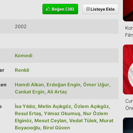
Beğen
(38)
Listeye Ekle
2002
Kor
Film
Komedi
ler
Renkli
men
Hamdi Alkan
,
Erdoğan Engin
,
Ömer Uğur
,
Cankat Ergin
,
Ali Artaç
Cum
o
İsa Yıldız
,
Metin Açıkgöz
,
Özlem Açıkgöz
,
Öne
Resul Ertaş
,
Yılmaz Okumuş
,
Nur Özlem
Elginöz
,
Mesut Ceylan
,
Vedat Tülek
,
Murat
Boyacıoğlu
,
Birol Güven