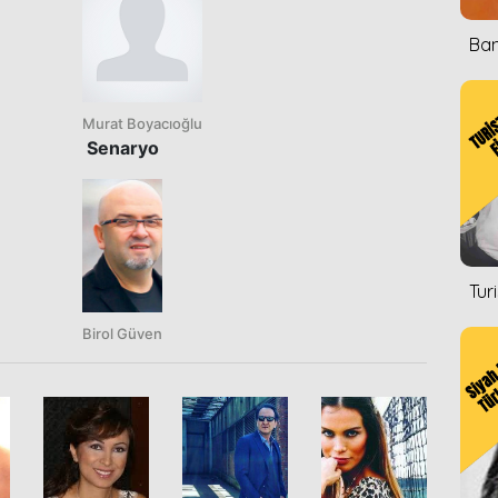
Ban
Murat Boyacıoğlu
Senaryo
Tur
Birol Güven