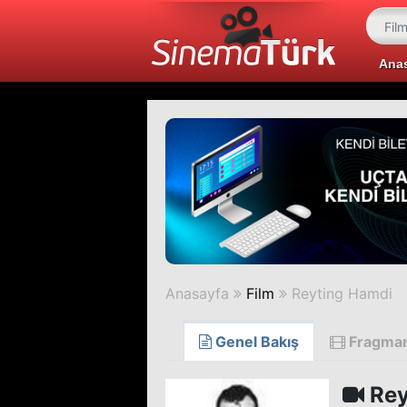
Ana
Anasayfa
Film
Reyting Hamdi
Genel Bakış
Fragma
Rey