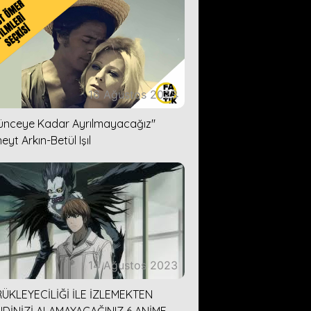
16 Ağustos 2023
lünceye Kadar Ayrılmayacağız''
eyt Arkın-Betül Işıl
14 Ağustos 2023
ÜKLEYECİLİĞİ İLE İZLEMEKTEN