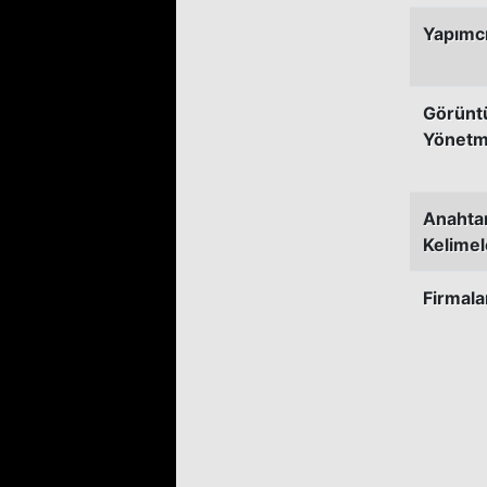
Yapımc
Görünt
Yönetm
Anahta
Kelimel
Firmala