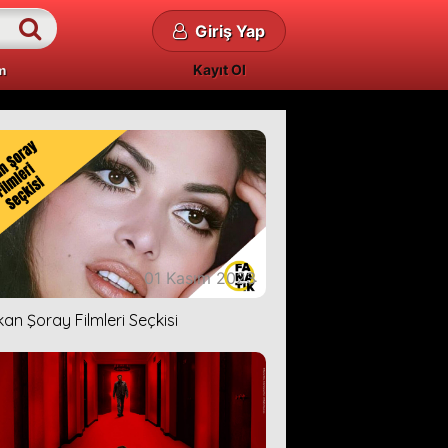
Giriş Yap
Kayıt Ol
m
01 Kasım 2023
kan Şoray Filmleri Seçkisi