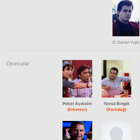
D. Daniel Vujic
Oyuncular
Peker Açıkalın
Yavuz Bingöl
(Erketeci)
(Karlıdağ)