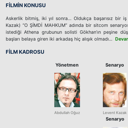
FİLMİN KONUSU
Askerlik bitmiş, iki yıl sonra… Oldukça başarısız bir i
Kazak) “O ŞİMDİ MAHKUM” adında bir sitcom senaryos
istediği Athena grubunun solisti Gökhan’ın peşine düş
başları belaya giren iki arkadaş hiç alışık olmadı...
Devam
FİLM KADROSU
Yönetmen
Senaryo
Abdullah Oğuz
Levent Kazak
Senaryo