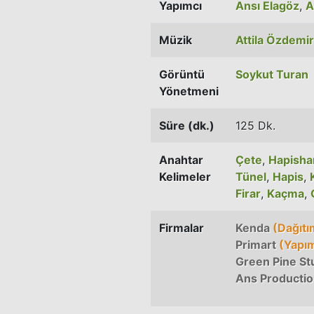
Yapımcı
Ansı Elagöz
,
A
Müzik
Attila Özdemi
Görüntü
Soykut Turan
Yönetmeni
Süre (dk.)
125 Dk.
Anahtar
Çete
,
Hapisha
Kelimeler
Tünel
,
Hapis
,
Firar
,
Kaçma
,
Firmalar
Kenda
(Dağıtı
Primart
(Yapı
Green Pine St
Ans Producti