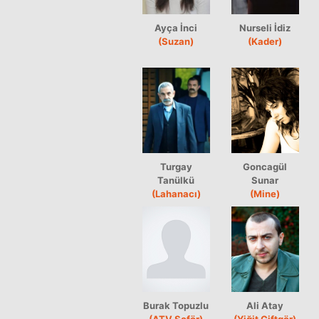
Ayça İnci
Nurseli İdiz
(Suzan)
(Kader)
Turgay
Goncagül
Tanülkü
Sunar
(Lahanacı)
(Mine)
Burak Topuzlu
Ali Atay
(ATV Şoför)
(Yiğit Çiftgör)