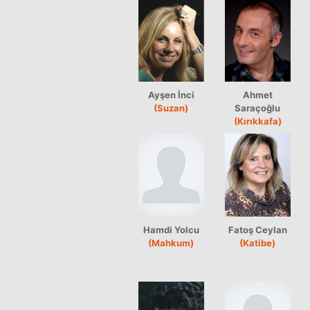
Ayşen İnci
Ahmet
(Suzan)
Saraçoğlu
(Kırıkkafa)
Hamdi Yolcu
Fatoş Ceylan
(Mahkum)
(Katibe)