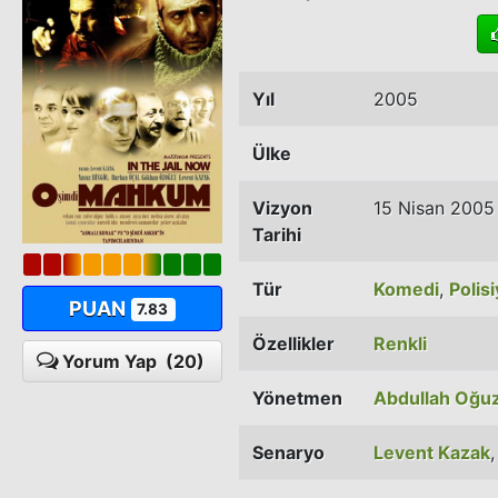
Yıl
2005
Ülke
Vizyon
15 Nisan 2005
Tarihi
Tür
Komedi
,
Polis
PUAN
7.83
Özellikler
Renkli
Yorum Yap
(20)
Yönetmen
Abdullah Oğu
Senaryo
Levent Kazak