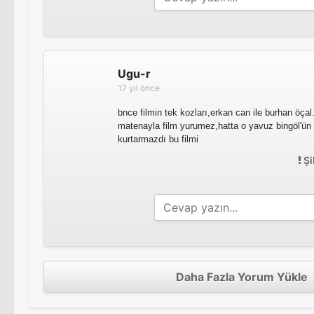
Ugu-r
17 yıl önce
bnce filmin tek kozları,erkan can ile burhan öça
matenayla film yurumez,hatta o yavuz bingöl'ü
kurtarmazdı bu filmi
Şi
Daha Fazla Yorum Yükle