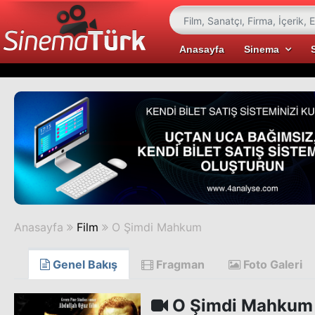
Anasayfa
Sinema
Anasayfa
Film
O Şimdi Mahkum
Genel Bakış
Fragman
Foto Galeri
O Şimdi Mahkum